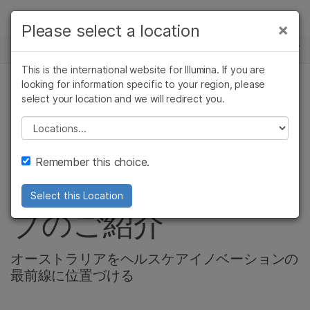
製品
×
Please select a location
×
お気に入りの分野を選択すると、関連性の
ニュースセンター
ソリューション
高いコンテンツへのリンクが表示されます:
This is the international website for Illumina. If you are
Skip to content
ラーニング
looking for information specific to your region, please
がん研究
臨床オンコロジー
select your location and we will redirect you.
コミュニティー, 会社情報, 腫瘍学, 微生物ゲノム, がん研
微生物研究
生殖医学
究, 神経科学
企業情報
農学研究
遺伝性および希少疾
Please select a location
複雑な疾患
患研究
イルミナ-メルボル
サポート
Remember this choice.
ン大学ゲノミクスハ
お気に入りの分野を選択
Select this Location
ブのご紹介
オーストラリアをヘルスケアイノベーションの
最前線に位置づける