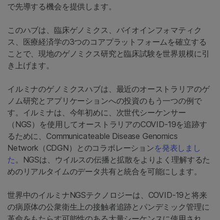
で先導する機会を提供します。
このハブは、臨床ゲノミクス、バイオインフォマティク
ス、医療経済学の3つのコアプラットフォームを確立する
ことで、現地のゲノミクス研究と臨床試験を世界規模に引
き上げます。
イルミナのゲノミクスハブは、最近のオーストラリアのゲ
ノム研究とアプリケーションへの投資のもう一つの例で
す。イルミナは、今年初めに、次世代シーケンサー
（NGS）を使用してオーストラリアのCOVID-19を追跡す
るために、Communicateable Disease Genomics
Network（CDGN）とのコラボレーション
を発表しまし
た
。NGSは、ウイルスの伝播と拡散をよりよく理解するた
めのリアルタイムのデータ共有と統合を可能にします。
世界中のイルミナNGSテクノロジーは、COVID-19と将来
の病原体の公衆衛生上の接触者追跡とパンデミック管理に
革命をもたらす可能性のある大量シーケンスに使用され、