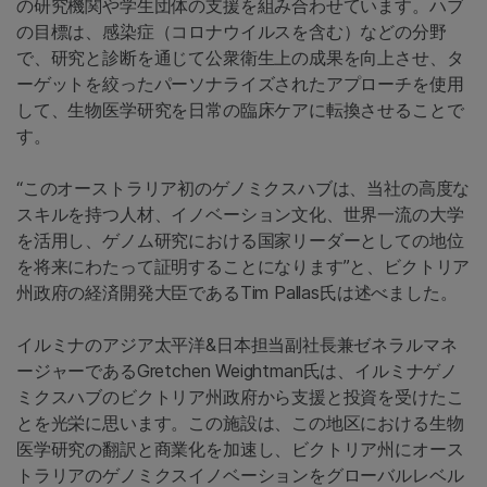
の研究機関や学生団体の支援を組み合わせています。ハブ
の目標は、感染症（コロナウイルスを含む）などの分野
で、研究と診断を通じて公衆衛生上の成果を向上させ、タ
ーゲットを絞ったパーソナライズされたアプローチを使用
して、生物医学研究を日常の臨床ケアに転換させることで
す。
“このオーストラリア初のゲノミクスハブは、当社の高度な
スキルを持つ人材、イノベーション文化、世界一流の大学
を活用し、ゲノム研究における国家リーダーとしての地位
を将来にわたって証明することになります”と、ビクトリア
州政府の経済開発大臣であるTim Pallas氏は述べました。
イルミナのアジア太平洋&日本担当副社長兼ゼネラルマネ
ージャーであるGretchen Weightman氏は、イルミナゲノ
ミクスハブのビクトリア州政府から支援と投資を受けたこ
とを光栄に思います。この施設は、この地区における生物
医学研究の翻訳と商業化を加速し、ビクトリア州にオース
トラリアのゲノミクスイノベーションをグローバルレベル