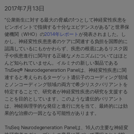
2017年7月13日
“公衆衛生に対する最大の脅威の1つとして神経変性疾患を
ピンポイントで指摘する十分なエビデンスがある”と世界保
健機関（WHO）の
2014年レポート
が発表されました。し
かし、神経変性疾患患者のケアに関連する負担を国際的に
認識しているにもかかわらず、疾患の根底にあるリスク因
子や疾患進行に関与する正確なメカニズムについてはほと
んど知られていません。イルミナの新しい製品である
TruSeq® Neurodegeneration Panelは、神経変性疾患に関
連すると考えられるターゲット遺伝子のコーディング領域
とノンコーディング領域の両方で希少リスクバリアントを
特定することで、研究者が神経変性疾患の研究を支援する
ことを目的としています。このような遺伝的バリアント
は、神経病理学的な発症と進行に光を当て、最終的には効
果的な治療の一因となる可能性があります。
TruSeq Neurodegeneration Panelは、16人の主要な神経変