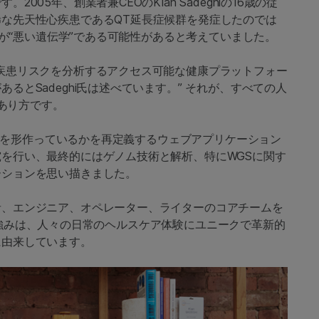
05年、創業者兼CEOのKian Sadeghiの16歳の従
な先天性心疾患であるQT延長症候群を発症したのでは
れが“悪い遺伝学”である可能性があると考えていました。
疾患リスクを分析するアクセス可能な健康プラットフォー
とSadeghi氏は述べています。” それが、すべての人
のあり方です。
と幸福を形作っているかを再定義するウェブアプリケーション
を行い、最終的にはゲノム技術と解析、特にWGSに関す
ーションを思い描きました。
者、エンジニア、オペレーター、ライターのコアチームを
usの強みは、人々の日常のヘルスケア体験にユニークで革新的
に由来しています。