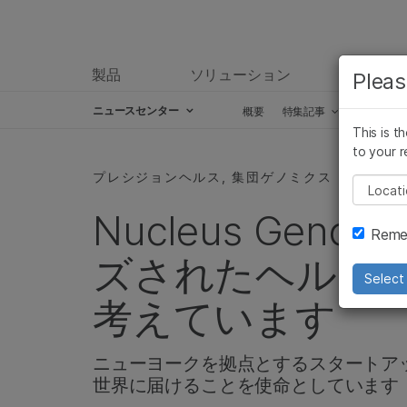
製品
ソリューション
ラーニ
Pleas
ニュースセンター
概要
特集記事
プレスリ
This is t
Skip to content
to your r
プレシジョンヘルス, 集団ゲノミクス
Pleas
Nucleus Gen
Remem
ズされたヘルス
Select 
考えています
ニューヨークを拠点とするスタートア
世界に届けることを使命としています