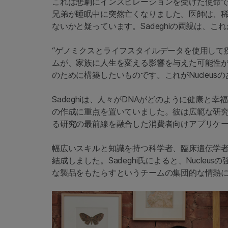
これは悲劇にインスピレーションを受けた使命です。20
兄弟が睡眠中に突然亡くなりました。医師は、稀
ないかと疑っています。Sadeghiの両親は、こ
“ゲノミクスとライフスタイルデータを使用して
ムが、家族に人生を変える影響を与えた可能性がある
のために構築したいものです。これがNucleus
Sadeghiは、人々がDNAがどのように健康
の作成に重点を置いていました。彼は広範な研究
る研究の最前線を融合した消費者向けアプリケ
幅広いスキルと知識を持つ科学者、臨床遺伝学
結成しました。Sadeghi氏によると、Nucle
な製品をもたらすというチームの集団的な情熱