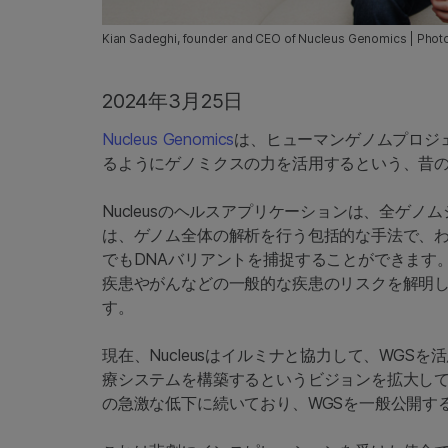
Kian Sadeghi, founder and CEO of Nucleus Genomics | Phot
2024年3月25日
Nucleus Genomics
は、ヒューマンゲノムプロジ
るようにゲノミクスの力を活用するという、昔
Nucleusのヘルスアプリケーションは、全ゲノ
は、ゲノム全体の解析を行う包括的な手法で、
でもDNAバリアントを捕捉することができます
疾患やがんなどの一般的な疾患のリスクを解明
す。
現在、Nucleusはイルミナと協力して、WG
療システムを構築するというビジョンを拡大し
の急激な低下に続いており、WGSを一般公開す