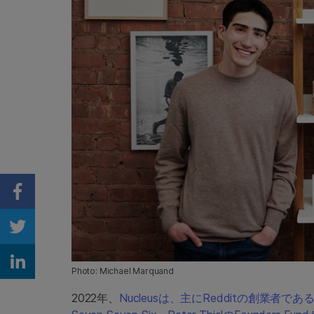
Share on Facebook
Share on Twitter
Share on Linkedin
Photo: Michael Marquand
2022年、
Nucleus
は、主にRedditの創業者である