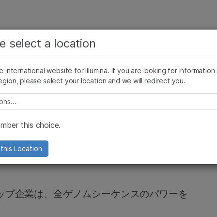
お気に入りの分野を選択すると、関連性の高いコンテン
ング
企業情報
サポート
お気に入
e select a location
ツへのリンクが表示されます:
リース
イメージ & マルチメディア
SomaLogicとイルミナの統合
がん研究
臨床オンコロジー
he international website for Illumina. If you are looking for information
微生物研究
生殖医学
egion, please select your location and we will redirect you.
農学研究
遺伝性および希少疾患研究
複雑な疾患
e select a location
omicsは、パーソナライ
ber this choice.
ケアを実現したいと
this Location
ップ企業は、全ゲノムシーケンスのパワーを