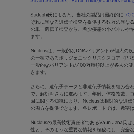
Seven Seven Six、Peter ThielのFound
Sadeghi氏によると、当社の製品は最終的に
70
ぞれに異なる遺伝子検査を提供する数万の異なる
の単一遺伝子検査から、希少疾患の小パネルや
ます。
Nucleusは、一般的なDNAバリアントが個
の一種であるポリジェニックリスクスコア（PRS）
一般的なバリアントの100万種類以上が各人の
きます。
さらに、遺伝子データと非遺伝子情報を組み合
で、解析をさらに進めます。年齢、体格指数、
因に関する知識により、Nucleusは相対的な
の両方を提供できます。各レポートでは、数字
Nucleusの最高技術責任者であるValun J
性と、そのような重要な情報を極秘にし、完全