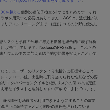
ers Fundから、合計1,800万ドルの資金を受け取りました
。
,000を超える
個別の遺伝子検査を1つにまとめます。それ
ラボを用意する必要はありません。WGSは、遺伝性がん
キャリアスクリーニングまで、ほぼすべての分野に優先し
人の疾患リスクと形質の分布に与える影響を総合的に表す解析
も提供しています。NucleusのPRS解析は、これらの
健康とウェルネスに与える総合的な効果を捉えることがで
わせて、ユーザーのリスクをより包括的に把握すること
コレステロール値、出生時に割り当てられた性別などの要
遺伝的リスクのパーセンタイルと絶対リスクの個々の推定値
は明確なイラストと理解しやすい言葉で囲まれています。
ana氏は、遺伝情報を消費者が利用できるようにすることの重要
な管理下に保持するという同等の責任を理解していま