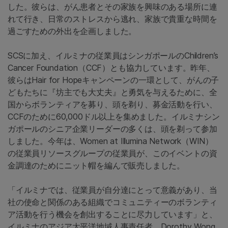
した。彼らは、がん患者とその家族を興味のある場所に連
れて行き、日常のストレスから逃れ、家族で貴重な時間を
過ごすための外出を企画しました。
SCSに加え、イルミナの従業員はシンガポールのChildren’s
Cancer Foundation（CCF）とも協力しています。昨年、
彼らはHair for Hopeキャンペーンの一環として、がんの子
どもたちに『坊主でも大丈夫』と勇気を与えるために、全
国からボランティアを募り、頭を剃り、募金活動を行い、
CCFのために60,000ドル以上を集めました。イルミナシン
ガポールのシニア企業リーダーの多くは、頭を剃って参加
しました。今年は、Women at Illumina Network（WIN）
の従業員リソースグループの従業員が、このイベントの資
金調達のためにニット帽を編んで販売しました。
「イルミナでは、従業員が自分達にとって意義があり、当
社の使命と関係のある組織でコミュニティーのボランティ
ア活動を行う機会を創出することに尽力しています」と、
イルミナのアジア太平洋地域人事責任者、Dorothy Wong