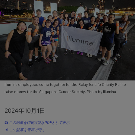
Illumina employees come together for the Relay for Life Charity Run to
raise money for the Singapore Cancer Society. Photo by Illumina
2024年10月1日
🖨
この記事を印刷可能なPDFとして表示
🔈
この記事を音声で聞く