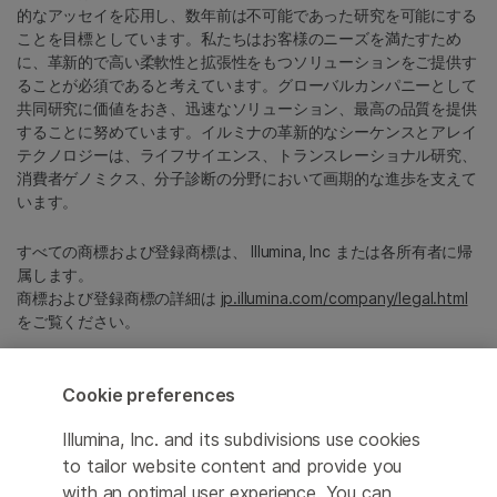
的なアッセイを応用し、数年前は不可能であった研究を可能にする
ことを目標としています。私たちはお客様のニーズを満たすため
に、革新的で高い柔軟性と拡張性をもつソリューションをご提供す
ることが必須であると考えています。グローバルカンパニーとして
共同研究に価値をおき、迅速なソリューション、最高の品質を提供
することに努めています。イルミナの革新的なシーケンスとアレイ
テクノロジーは、ライフサイエンス、トランスレーショナル研究、
消費者ゲノミクス、分子診断の分野において画期的な進歩を支えて
います。
すべての商標および登録商標は、 Illumina, Inc または各所有者に帰
属します。
商標および登録商標の詳細は
jp.illumina.com/company/legal.html
をご覧ください。
Cookie Management Center
Cookie preferences
プライバシーポリシ
Illumina, Inc. and its subdivisions use cookies
to tailor website content and provide you
with an optimal user experience. You can