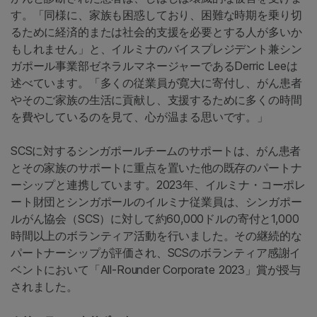
す。「同様に、家族も困惑しており、困難な時期を乗り切
るために経済的または社会的支援を必要とする人が多いか
もしれません」と、イルミナのバイスプレジデント兼シン
ガポール事業部ゼネラルマネージャーであるDerric Leeは
述べています。「多くの従業員が寛大に寄付し、がん患者
やそのご家族の生活に貢献し、支援するために多くの時間
を費やしているのを見て、心が温まる思いです。」
SCSに対するシンガポールチームのサポートは、がん患者
とその家族のサポートに重点を置いた他の既存のパートナ
ーシップと連携しています。2023年、イルミナ・コーポレ
ート財団とシンガポールのイルミナ従業員は、シンガポー
ルがん協会（SCS）に対して約60,000ドルの寄付と1,000
時間以上のボランティア活動を行いました。その継続的な
パートナーシップが評価され、SCSのボランティア感謝イ
ベントにおいて「All-Rounder Corporate 2023」賞が授与
されました。