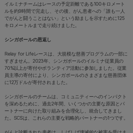
イルミナチームはレースの予定距離である100キロメート
ルを約9時間で完走し、その後、がん患者への「誰も一人
でがんと闘うことはない」という励ましを示すために125
キロメートルまで走り続けました。
シンガポールの恩返し
Relay for Lifeレースは、大規模な慈善プログラムの一部に
すぎません。2023年、シンガポールのイルミナ従業員の
70%以上が寄付やボランティア活動に参加しました。従業
員主導の寄付により、シンガポールのさまざまな慈善団体
に12万ドルが寄付されました。
シンガポールのチームは、コミュニティーへのインパクト
を深めるために、過去2年間、いくつかの主要な原因とパ
ートナーに向けた取り組みを合理化し、統合してきまし
た。SCSは、これらの主要な戦略的パートナーの1つです。
がんと診断された患者は、しばしば壊滅的な被害を受けま