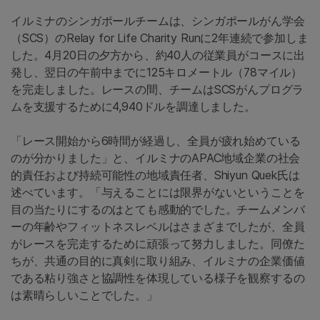
イルミナのシンガポールチームは、シンガポールがん学会
（SCS）のRelay for Life Charity Runに2年連続で参加しま
した。4月20日の夕方から、約40人の従業員がコースに出
発し、翌日の午前中までに125キロメートル（78マイル）
を完走しました。レースの間、チームはSCSがんプログラ
ムを支援するために4,940ドルを調達しました。
「レース開始から6時間が経過し、全員が疲れ始めている
のが分かりました」と、イルミナのAPAC地域企業の社会
的責任および持続可能性の地域責任者、Shiyun Quek氏は
述べています。「与えることには限界がないということを
目の当たりにするのはとても感動的でした。チームメンバ
ーの年齢やフィットネスレベルはさまざまでしたが、全員
がレースを完走するために頑張って努力しました。同僚た
ちが、共通の目的に真剣に取り組み、イルミナの企業価値
である粘り強さと協調性を体現している様子を観察するの
は素晴らしいことでした。」