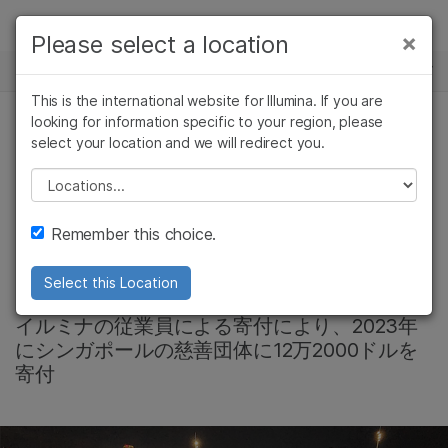
製品
×
Please select a location
×
お気に入りの分野を選択すると、関連性の
ニュースセンター
ソリューション
高いコンテンツへのリンクが表示されます:
This is the international website for Illumina. If you are
Skip to content
ラーニング
looking for information specific to your region, please
がん研究
臨床オンコロジー
select your location and we will redirect you.
微生物研究
生殖医学
イルミナのシンガポ
企業情報
農学研究
遺伝性および希少疾
Please select a location
複雑な疾患
患研究
ールチームががんと
サポート
Remember this choice.
闘う
お気に入りの分野を選択
Select this Location
イルミナの従業員による寄付により、2023年
にシンガポールの慈善団体に12万2000ドルを
寄付