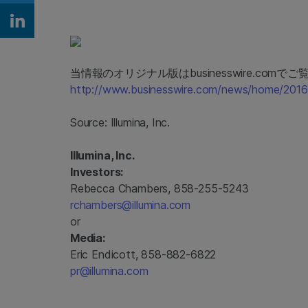
Share on Linkedin
当情報のオリジナル版はbusinesswire.comでご
http://www.businesswire.com/news/home/201
Source:
Illumina, Inc.
Illumina, Inc.
Investors:
Rebecca Chambers, 858-255-5243
rchambers@illumina.com
or
Media:
Eric Endicott, 858-882-6822
pr@illumina.com