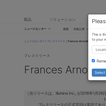
製品
ソリューション
ラーニ
Pleas
ニュースセンター
概要
特集記事
プレスリ
This is t
Skip to content
to your r
ニュースセンター
/
プレスリリース
/
Frances Arnold氏を取締役に
Pleas
プレスリリース
Remem
Frances Arn
Select 
（当リリースは、Illumina Inc., が201
プレスリリースの正式言語は英語であり