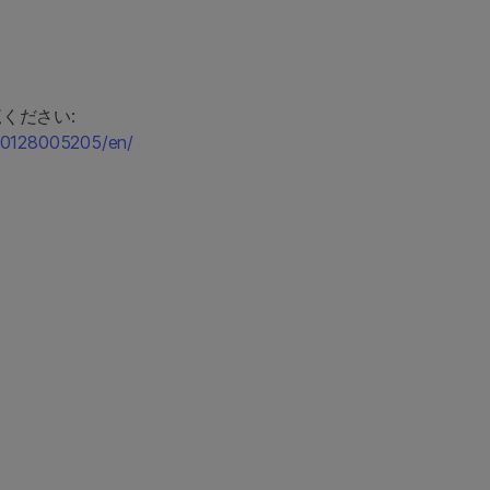
覧ください:
60128005205/en/