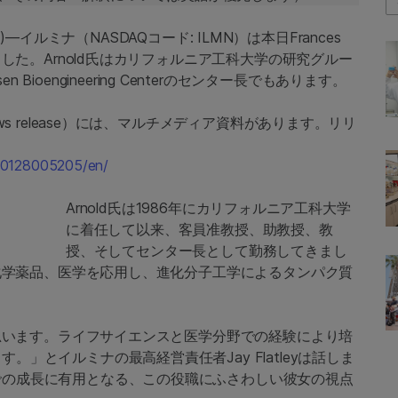
RE)—イルミナ（NASDAQコード: ILMN）は本日Frances
ました。Arnold氏はカリフォルニア工科大学の研究グルー
sen Bioengineering Centerのセンター長でもあります。
ws release）には、マルチメディア資料があります。リリ
60128005205/en/
Arnold氏は1986年にカリフォルニア工科大学
に着任して以来、客員准教授、助教授、教
授、そしてセンター長として勤務してきまし
、化学薬品、医学を応用し、進化分子工学によるタンパク質
く思います。ライフサイエンスと医学分野での経験により培
」とイルミナの最高経営責任者Jay Flatleyは話しま
での成長に有用となる、この役職にふさわしい彼女の視点