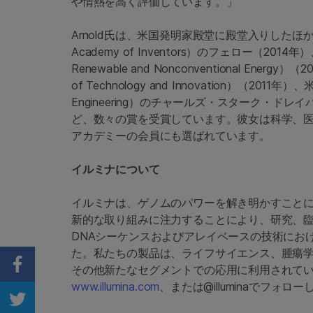
や情熱を高く評価しています。」
Arnold氏は、米国発明家殿堂に殿堂入りしたほか（2
Academy of Inventors）のフェロー（2014
Renewable and Nonconventional Energ
of Technology and Innovation）（2011年
Engineering）のチャールズ・スターク・ドレイパー賞（Th
ど、数々の賞を受賞しています。彼女は科学、医
アカデミーの会員にも選ばれています。
イルミナについて
イルミナは、ゲノムのパワーを解き明かすこと
新的な取り組みに注力することにより、研究、
DNAシーケンスおよびアレイベースの技術にお
た。私たちの製品は、ライフサイエンス、腫瘍
その他新たなセグメントでの応用に利用されて
Share on Facebook
www.illumina.com
、または@illuminaでフォロ
Share on Twitter