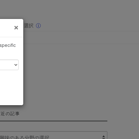
×
りの分野を選択
×
 specific
最近の記事
lect Filter