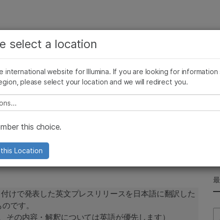
お気に入りの分野を選択すると、関連性の高いコンテン
ング
企業情報
サポート
お気に入
e select a location
ツへのリンクが表示されます:
リース
イメージ & マルチメディア
SomaLogicとイルミナの統合
がん研究
臨床オンコロジー
he international website for Illumina. If you are looking for information
微生物研究
生殖医学
egion, please select your location and we will redirect you.
任命
農学研究
遺伝性および希少疾患研究
複雑な疾患
e select a location
ber this choice.
old氏を取締役に任命
this Location
6年1月28日付けで発表した英文プレスリリースを日本語に翻訳した
ものです。
Se
、その内容・解釈については英語が優先します）