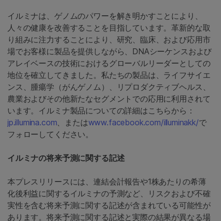
イルミナは、ゲノムのパワーを解き明かすことにより、
人々の健康を改善することを目指しています。革新的な取
り組みに注力することにより、研究、臨床、および応用市
場でお客様に製品を提供しながら、DNAシーケンスおよび
アレイベースの技術におけるグローバルリーダーとしての
地位を確立してきました。私たちの製品は、ライフサイエ
ンス、腫瘍学（がんゲノム）、リプロダクティブヘルス、
農業およびその他新たなセグメントでの応用に利用されて
います。イルミナ製品についての詳細はこちらから：
jp.illumina.com
、または
www.facebook.com/illuminakk/
で
フォローしてください。
イルミナの将来予測に関する記述
本プレスリリースには、連結会計報告や1株あたりの希薄
化後利益に関するイルミナの予測など、リスクおよび不確
実性を含む将来予測に関する記述が含まれている可能性が
あります。将来予測に関する記述と実際の結果が異なる場