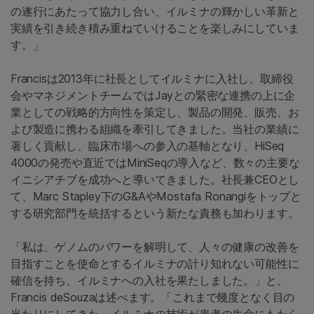
の遂行にあたって協力し合い、イルミナの輝かしい革新と
実績を引き続き積み重ねていけることを楽しみにしていま
す。」
Francisは2013年に社長としてイルミナに入社し、取締役
会やマネジメントチームではJayとの緊密な連携の上に企
業としての戦略的方向性を策定し、製品の開発、販売、お
よび製造に携わる組織を牽引してきました。当社の業績に
著しく貢献し、臨床市場への参入の基軸となり、HiSeq
4000の発売や直近ではMiniSeqの導入など、数々の主要な
イニシアチブを成功へと導いてきました。社長兼CEOとし
て、Marc Stapley下のG&AやMostafa Ronangiをトップと
する研究部門を統括するという新たな責務も加わります。
「私は、ゲノムのパワーを解明して、人々の健康の改善を
目指すことを使命とするイルミナの計り知れない可能性に
確信を持ち、イルミナへの入社を果たしました。」と、
Francis deSouzaは述べます。「これまで幾度となく目の