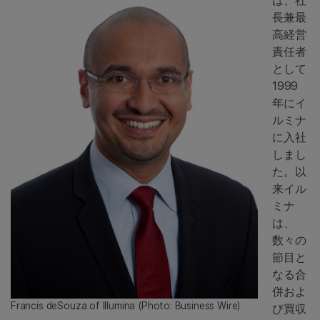
は、社
長兼最
高経営
責任者
として
1999
年にイ
ルミナ
に入社
しまし
た。以
来イル
ミナ
は、
数々の
節目と
なる合
併およ
Francis deSouza of
Illumina
(Photo: Business Wire)
び買収