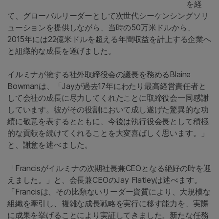
を経
て、グローバルリーダーとして次世代シーケンシングソリ
ューションを提供しながら、当時の50万米ドルから、
2015年には22億米ドルを超える年間収益を計上する企業へ
と組織的な成長を遂げました。
イルミナが擁する社外取締役会の議長を務めるBlaine
Bowmanは、「Jayが過去17年にわたり最高経営責任者と
して会社の成長に尽力してくれたことに取締役会一同感謝
しています。彼がその役割において成し遂げた驚異的な功
績に敬意を表するとともに、今後は執行役会長として積極
的な貢献を続けてくれることを大変喜ばしく思います。」
と、謝意を述べました。
「Francisがイルミナの次期社長兼CEOとなる絶好の時を迎
えました。」と、会長兼CEOのJay Flatleyは述べます。
「Francisは、その比類ないリーダー資質により、大規模な
組織を牽引し、複雑な成長戦略を実行に移す能力を、実際
に成果を挙げることにより実証してきました。新たな任務