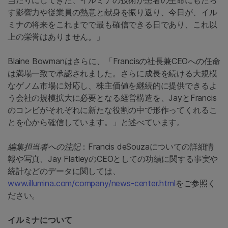
当たりにしてきた、イルミナの技術が患者の生命にもたら
す影響力や従業員の熱意と献身を振り返り、今日が、イル
ミナの将来をこれまでで最も確信できる日であり、これ以
上の栄誉はありません。」
Blaine Bowmanはさらに、「Francisの社長兼CEOへの任命
は満場一致で承認されました。さらに成長を続ける大規模
なゲノム市場に対応し、株主価値を継続的に提供できるよ
う会社の規模拡大に必要となる経営構造を、JayとFrancis
のコンビがそれぞれに新たな役割の中で形作ってくれるこ
とを心から確信しています。」と述べています。
編集担当者への注記
：Francis deSouzaについての詳細情
報や写真、Jay FlatleyのCEOとしての功績に関する事実や
統計などのデータに関しては、
www.illumina.com/company/news-center.html
をご参照く
ださい。
イルミナについて