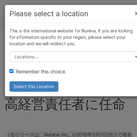
製品
Please select a location
お気に入りの分野を選択すると、関連性の高い
ニュースセンター
ソリューション
コンテンツへのリンクが表示されます:
This is the international website for Illumina. If you are looking
Skip to content
ラーニング
for information specific to your region, please select your
がん研究
臨床オンコロジー
プレスリリース
location and we will redirect you.
微生物研究
生殖医学
企業情報
Jay Flatleyの会長就
農学研究
遺伝性および希少疾患
Please select a location
複雑な疾患
研究
サポート
任に伴い、Francis
Remember this choice.
お気に入りの分野を選択
deSouzaを社長兼最
Select this Location
高経営責任者に任命
（当リリースは、Illumina Inc., が2016年3月7日付けで発表