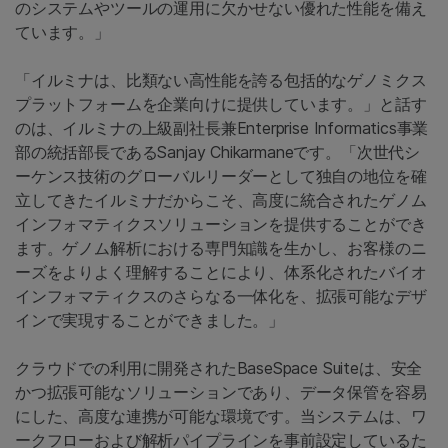
のシステムやツールの運用に欠かせない優れた性能を備え
ています。」
「イルミナは、比類ない高性能を誇る包括的なゲノミクス
プラットフォームを企業向けに提供しています。」と話す
のは、イルミナの上級副社長兼Enterprise Informatics事業
部の統括部長であるSanjay Chikarmaneです。「次世代シ
ーケンス技術のグローバルリーダーとして独自の地位を確
立してきたイルミナだからこそ、高度に統合されたゲノム
インフォマティクスソリューションを提供することができ
ます。ゲノム解析における専門知識を生かし、お客様のニ
ーズをよりよく理解することにより、体系化されたバイオ
インフォマティクスのさらなる一体化を、拡張可能なデザ
インで実現することができました。」
クラウドでの利用に開発されたBaseSpace Suiteは、安全
かつ拡張可能なソリューションであり、データ保管を容易
にした、高度な連携が可能な環境です。当システムは、ワ
ークフローおよび解析パイプラインを事前設定しているた