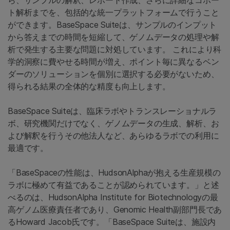
ら、サンプルの解釈、レポート作成、さらに詳細なコホー
ト解析までを、包括的な統一プラットフォームで行うこと
ができます。BaseSpace Suiteは、サンプルのインプット
から答えまでの時間を短縮して、ゲノムデータの処理や解
析で発生する主要な問題に対処しています。 これにより科
学的洞察に費やせる時間が増え、ポイント毎に異なるベン
ダーのソリューションを個別に選択する必要がないため、
得られる結果の全体的な精度も向上します。
BaseSpace Suiteは、臨床ラボやトランスレーショナルラ
ボ、研究機関だけでなく、ゲノムデータの生成、解析、お
よび解釈を行うその他法人など、あらゆるラボでの利用に
最適です。
「BaseSpaceの性能は、HudsonAlphaが抱える生産規模の
ラボに極めて有益であることが認められています。」と述
べるのは、HudsonAlpha Institute for Biotechnologyの最
高ゲノム医療責任者であり、Genomic Health副部門長であ
るHoward Jacob氏です。「BaseSpace Suiteは、施設内