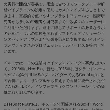
め実行の開始が容易で、用途に合わせてワークフローや解
析パイプラインの設定を個別にカスタマイズすることもで
きます。直感的で使いやすいプラットフォームは、臨床研
究者からラボの管理者や研究者まで、数多くのユーザーに
ご利用いただけます。運用に際してサポートの必要なラボ
のために、ラボの規模を問わずソフトウェアソリューショ
ンのセットアップおよび拡張を迅速に支援するバイオイン
フォマティクスのプロフェッショナルサービスを提供して
います。
イルミナは、その企業向けインフォマティクス事業におい
て、2013年にNextBio、新たに2015年にはクラウドベース
のゲノム解析用LIMSのプロバイダーであるGenoLogicsと
の合併により、サンプルから答えまで高度に統合されたゲ
ノム解析用バイオインフォマティクスソリューションの提
供に取り組んでいます。
BaseSpace Suiteは、ボストンで開催されるBio-IT World