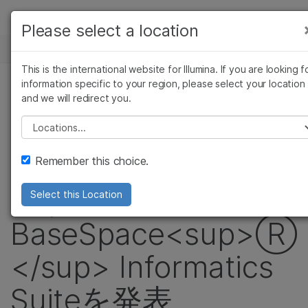
製品
Please select a location
お気に入りの分野を選択すると、関連性の高い
ニュースセンター
ソリューション
コンテンツへのリンクが表示されます:
This is the international website for Illumina. If you are looking f
Skip to content
ラーニング
information specific to your region, please select your location
がん研究
臨床オンコロジー
プレスリリース
and we will redirect you.
微生物研究
生殖医学
企業情報
シーケンスラボのゲ
農学研究
遺伝性および希少疾患
Please select a location
複雑な疾患
研究
サポート
ノムデータ解析を加
Remember this choice.
お気に入りの分野を選択
速する
Select this Location
BaseSpace<sup>Ⓡ
</sup> Informatics
Suiteを発表