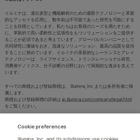
イルミナは、遺伝多型と機能解析のための最新テクノロジーと革新
的なアッセイを応用し、数年前は不可能であった研究を可能にする
ことを目標としています。私たちはお客様のニーズを満たすため
に、革新的で高い柔軟性と拡張性をもつソリューションをご提供す
ることが必須であると考えています。グローバルカンパニーとして
共同研究に価値をおき、迅速なソリューション、最高の品質を提供
することに努めています。イルミナの革新的なシーケンスとアレイ
テクノロジーは、ライフサイエンス、トランスレーショナル研究、
消費者ゲノミクス、分子診断の分野において画期的な進歩を支えて
います。
すべての商標および登録商標は、 Illumina, Inc または各所有者に帰
属します。
商標および登録商標の詳細は
jp.illumina.com/company/legal.html
をご覧ください。
Cookie Management Center
Cookie preferences
プライバシーポリシ
Illumina, Inc. and its subdivisions use cookies