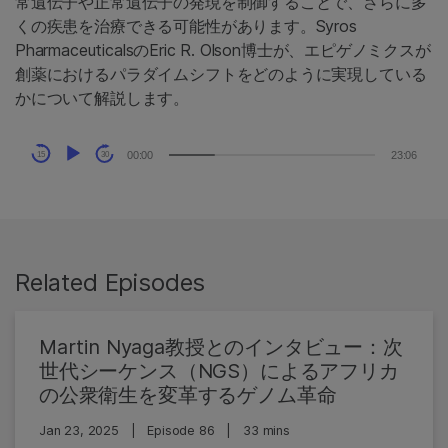
常遺伝子や正常遺伝子の発現を制御することで、さらに多
くの疾患を治療できる可能性があります。Syros
PharmaceuticalsのEric R. Olson博士が、エピゲノミクスが
創薬におけるパラダイムシフトをどのように実現している
かについて解説します。
Audio
00:00
23:06
15
30
Player
Related Episodes
Martin Nyaga教授とのインタビュー：次
世代シーケンス（NGS）によるアフリカ
の公衆衛生を変革するゲノム革命
Jan 23, 2025
|
Episode 86
|
33 mins