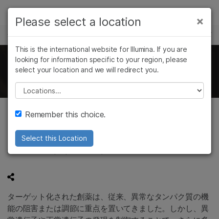
製品
×
Please select a location
×
お気に入りの分野を選択すると、関連性の
サイエンスと学習
ソリューション
高いコンテンツへのリンクが表示されます:
This is the international website for Illumina. If you are
Skip to content
ラーニング
looking for information specific to your region, please
がん研究
臨床オンコロジー
イルミナゲノミクスポッドキャスト
select your location and we will redirect you.
微生物研究
生殖医学
企業情報
農学研究
遺伝性および希少疾
Please select a location
複雑な疾患
患研究
サポート
Remember this choice.
遺伝子制御による創薬
お気に入りの分野を選択
Select this Location
Feb 06, 2020
|
Episode 59
|
24 mins
ターゲット化された創薬は、従来、異常なタンパク質の機
能の阻害または調節に重点を置いてきました。しかし、異