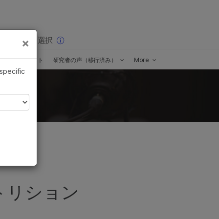
×
りの分野を選択
×
スポッドキャスト
研究者の声（移行済み）
More
 specific
トリション