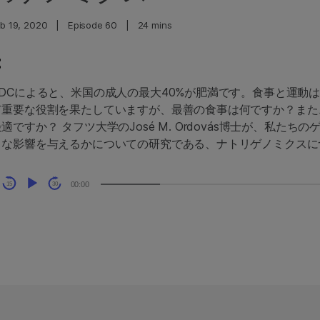
eb 19, 2020
|
Episode 60
|
24 mins
CDCによると、米国の成人の最大40%が肥満です。食事と運動
て重要な役割を果たしていますが、最善の食事は何ですか？また
適ですか？ タフツ大学のJosé M. Ordovás博士が、私た
うな影響を与えるかについての研究である、ナトリゲノミクスに
udio
00:00
15
30
layer