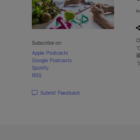
F
Subscribe on
Apple Podcasts
最
Google Podcasts
Spotify
RSS
A
P
Submit Feedback