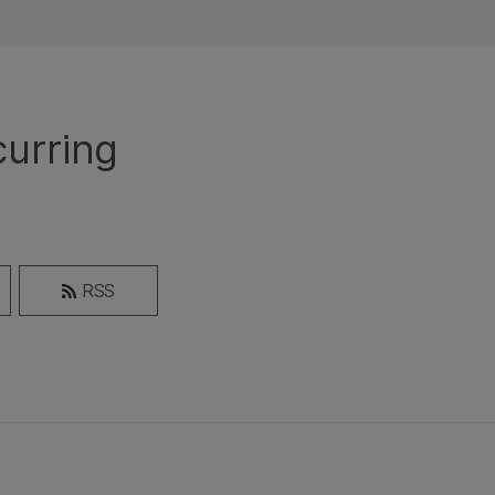
curring
RSS