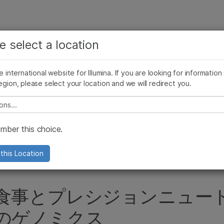
お気に入りの分野を選択すると、関連性の高いコンテン
ング
企業情報
サポート
お気に入
e select a location
ツへのリンクが表示されます:
ンス手法を詳しく見る
論文集
お客様事例
ゲノミクス教育
ゲノミク
がん研究
臨床オンコロジー
he international website for Illumina. If you are looking for information
微生物研究
生殖医学
egion, please select your location and we will redirect you.
農学研究
遺伝性および希少疾患研究
ャスト
複雑な疾患
e select a location
ber this choice.
ョンニュートリションのゲノミクス
this Location
食事とプレシジョンニュー
のゲノミクス