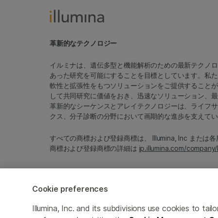
革新的なテクノロジー
イルミナは、遺伝多型と機能解析のための最新テクノロ
あった研究を可能にすることを目標としています。私た
軟性と拡張性をもつソリューションをご提供することが
して共同研究に価値をおき、迅速なソリューション、最
革新的なシーケンスとアレイテクノロジーは、ライフサ
クス、分子診断の分野において画期的な進歩を支えてい
すべての商標および登録商標は、 Illumina, Inc ま
商標および登録商標の詳細は
jp.illumina.com/company/
Cookie preferences
Cookie Management Center
プライバシーポリシ
Illumina, Inc. and its subdivisions use cookies to t