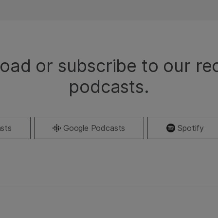
ad or subscribe to our re
podcasts.
sts
Google Podcasts
Spotify