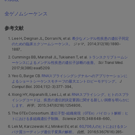
全ゲノムシーケンス
参考文献
Lee H, Deignan JL, Dorrani N, et al.
希少なメンデル性疾患の遺伝子同定
のための臨床エクソームシーケンス。
ジャマ。
2014;312(18):1880-
1887。
Cummings BB, Marshall JL, Tukiainen T, et al.
トランスクリプトームシ
ーケンスによるメンデル性疾患の遺伝子診断の改善。
Sci Transl Med.
2017;9(386):eaal5209.
Yeo G, Burge CB.
RNAスプライシングシグナルへのアプリケーションに
よるショートシーケンスモチーフの最大エントロピーモデリング。
J
Comput Biol.
2004;11(2-3):377-394。
Xiong HY, Alipanahi B, Lee LJ, et al.
RNAスプライシング。ヒトのスプラ
イシングコードは、疾患の遺伝的決定要因に関する新しい洞察を明らかに
します。
科学。
2015;347(6218):1254806。
The GTEx Consortium.
遺伝子型-組織発現（GTEx）パイロット解析：ヒ
トにおける多組織遺伝子制御。
Science
2015;348:648–660。
Lek M, Karczewski KJ, Minikel EV, et al.
60,706人のヒトにおけるタン
パク質コーディング遺伝子変異の解析。
自然。
2016;536(7616):285-