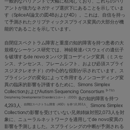
一般的なバリアントで大幅に枯渇しており、これらのバリ
アントが強力なネガティブ選択下にあることを示していま
す（SpliceAI論文の図4Bおよび4D）。これは、自信を持っ
て予測されたクリプティックスプライス変異の大部分が機
能的であることを示しています。
自閉症スペクトラム障害と重度の知的障害を持つ患者の大
規模なシーケンス研究では、神経発達パスウェイの遺伝子
を破壊するde novoタンパク質コーディング変異（ミスセ
ンス、ナンセンス、フレームシフト、および必須スプライ
スジヌクレオチド）の中心的な役割が示されています。ス
プライシングの変化によって作用するノンコーディング変
異の臨床的影響を評価するために、Simons Simplex
9-11の
CollectionおよびAutism Sequencing Consortium
Deciphering Developmental Disordersコホート（DDD）
8の知的障害を持つ
、自閉症スペクトラム障害（ASD）を持つ3,953人
4,293人
、Simons Simplex
Collectionの影響を受けていない兄弟姉妹対照2,073人を対
象に、ニューラルネットワークを適用してde novo変異の
影響を予測しました。スプライシングの中断が予測される