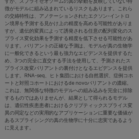
すが、スプライセオソームの真の挙動を反映していない特
徴がモデルに組み込まれているリスクもあります。これら
の交絡特性は、アノテーションされたエクソン-イントロ
ン境界を予測する見かけ上の精度を高める可能性がありま
すが、遺伝的変異によって誘発される任意の配列変化のス
プライス変化効果を予測する精度を低下させる可能性があ
ります。バリアントの正確な予測は、モデルが真の生物学
に一般化できるという最も強力なエビデンスを提供するた
め、3つの完全に直交する手法を使用して、予測されたス
プライス改変バリアントの裏付けとなるエビデンスを提供
します。RNA-seq、ヒト集団における自然選択、症例コホ
ートと対照コホートにおけるde novoバリアントの濃縮。
これは、無関係な特徴のモデルへの組み込みを完全に排除
するものではありませんが、結果として得られるモデル
は、遺伝性疾患患者におけるクリプティックスプライス変
異の同定などの実用的なアプリケーションに重要な価値が
あるスプライシングの真の生物学に十分に忠実であるよう
に見えます。