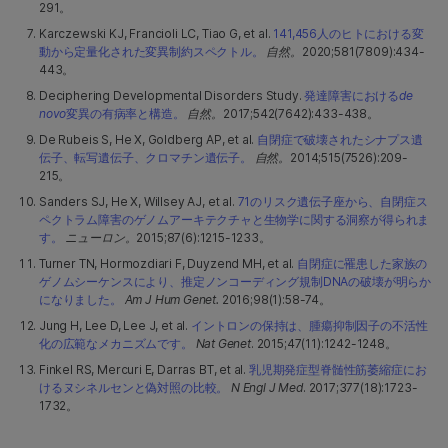
291。
Karczewski KJ, Francioli LC, Tiao G, et al.
141,456人のヒトにおける変
動から定量化された変異制約スペクトル。
自然。
2020;581(7809):434-
443。
Deciphering Developmental Disorders Study.
発達障害における
de
novo
変異の有病率と構造。
自然。
2017;542(7642):433-438。
De Rubeis S, He X, Goldberg AP, et al.
自閉症で破壊されたシナプス遺
伝子、転写遺伝子、クロマチン遺伝子。
自然。
2014;515(7526):209-
215。
Sanders SJ, He X, Willsey AJ, et al.
71のリスク遺伝子座から、自閉症ス
ペクトラム障害のゲノムアーキテクチャと生物学に関する洞察が得られま
す。
ニューロン。
2015;87(6):1215-1233。
Turner TN, Hormozdiari F, Duyzend MH, et al.
自閉症に罹患した家族の
ゲノムシーケンスにより、推定ノンコーディング規制DNAの破壊が明らか
になりました。
Am J Hum Genet.
2016;98(1):58-74。
Jung H, Lee D, Lee J, et al.
イントロンの保持は、腫瘍抑制因子の不活性
化の広範なメカニズムです。
Nat Genet
. 2015;47(11):1242-1248。
Finkel RS, Mercuri E, Darras BT, et al.
乳児期発症型脊髄性筋萎縮症にお
けるヌシネルセンと偽対照の比較。
N Engl J Med
. 2017;377(18):1723-
1732。