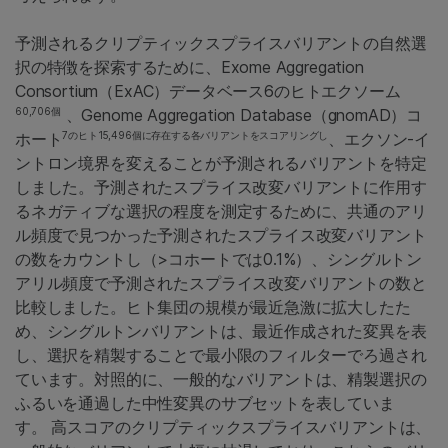
予測されるクリプティックスプライスバリアントの自然選
択の特徴を探索するために、Exome Aggregation
Consortium（ExAC）データベース6のヒトエクソーム
60,706個
、Genome Aggregation Database（gnomAD）コ
7のヒト15,496個に存在する各バリアントをスコアリングし
ホート
、エクソン-イ
ントロン境界を変えることが予測されるバリアントを特定
しました。予測されたスプライス改変バリアントに作用す
るネガティブな選択の程度を測定するために、共通のアリ
ル頻度で見つかった予測されたスプライス改変バリアント
の数をカウントし（>コホートでは0.1%）、シングルトン
アリル頻度で予測されたスプライス改変バリアントの数と
比較しました。ヒト集団の規模が最近急激に拡大したた
め、シングルトンバリアントは、最近作成された変異を表
し、選択を精製することで最小限のフィルターでろ過され
ています。対照的に、一般的なバリアントは、精製選択の
ふるいを通過した中性変異のサブセットを表していま
す。 高スコアのクリプティックスプライスバリアントは、