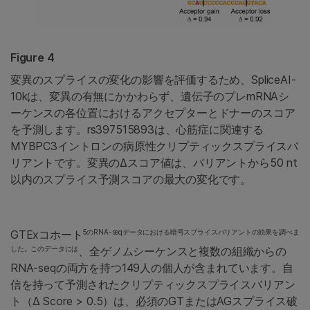
Figure 4
変異のスプライスの変化の影響を評価するため、SpliceAI-
10kは、変異の有無にかかわらず、遺伝子のプレmRNAシ
ーケンスの各位置におけるアクセプターとドナーのスコア
を予測します。rs397515893は、心筋症に関連する
MYBPC3イントロンの病原性クリプティックスプライスバ
リアントです。変異の∆スコア値は、バリアントから50 nt
以内のスプライス予測スコアの最大の変化です。
5のRNA-seqデータにおける暗号スプライスバリアントの効果を調べま
GTExコホート
した。このデータには
、全ゲノムシーケンスと複数の組織からの
RNA-seqの両方を持つ149人の個人が含まれています。自
信を持って予測されたクリプティックスプライスバリアン
ト（∆ Score > 0.5）は、必須のGTまたはAGスプライス破