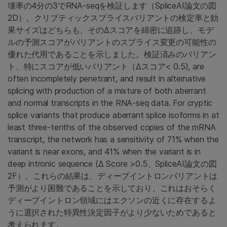
壊率の4分の3でRNA-seqを検証します（SpliceAI論文の図
2D）。クリプティックスプライスバリアントの検定率と効
果サイズはどちらも、その∆スコアを綿密に追跡し、モデ
ルの予測スコアがバリアントのスプライス変更の可能性の
優れた代用であることを示しました。検証済みのバリアン
ト、特にスコアが低いバリアント（∆スコア< 0.5), are
often incompletely penetrant, and result in alternative
splicing with production of a mixture of both aberrant
and normal transcripts in the RNA-seq data. For cryptic
splice variants that produce aberrant splice isoforms in at
least three-tenths of the observed copies of the mRNA
transcript, the network has a sensitivity of 71% when the
variant is near exons, and 41% when the variant is in
deep intronic sequence (∆ Score >0.5、SpliceAI論文の図
2F）。これらの結果は、ディープイントロンバリアントは
予測がより困難であることを示しており、これはおそらく
ディープイントロン領域にはエクソンの近くに存在するよ
うに選択された特異性決定因子がより少ないためであると
考えられます。