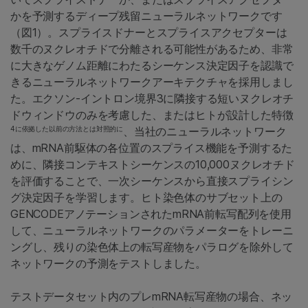
かを予測するディープ残留ニューラルネットワークです
（図1）。スプライスドナーとスプライスアクセプターは
数千のヌクレオチドで分離される可能性があるため、非常
に大きなゲノム距離にわたるシーケンス決定因子を認識で
きるニューラルネットワークアーキテクチャを採用しまし
た。エクソン-イントロン境界3に隣接する短いヌクレオチ
ドウィンドウのみを考慮した
、またはヒトが設計した特徴
4に依拠した以前の方法とは対照的に
、当社のニューラルネットワーク
は、mRNA前駆体の各位置のスプライス機能を予測するた
めに、隣接コンテキストシーケンスの10,000ヌクレオチド
を評価することで、一次シーケンスから直接スプライシン
グ決定因子を学習します。ヒト染色体のサブセット上の
GENCODEアノテーションされたmRNA前転写配列を使用
して、ニューラルネットワークのパラメーターをトレーニ
ングし、残りの染色体上の転写産物をパラログを除外して
ネットワークの予測をテストしました。
テストデータセット内のプレmRNA転写産物の場合、ネッ