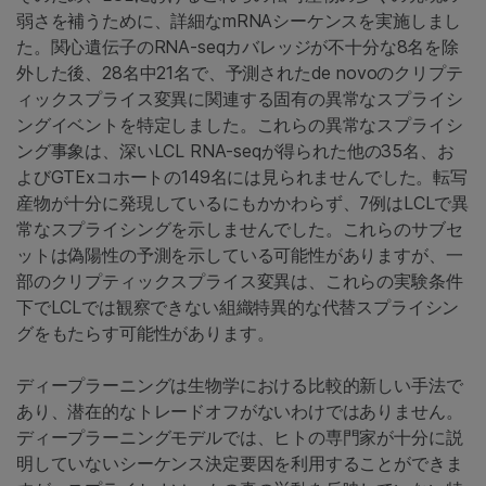
弱さを補うために、詳細なmRNAシーケンスを実施しまし
た。関心遺伝子のRNA-seqカバレッジが不十分な8名を除
外した後、28名中21名で、予測されたde novoのクリプテ
ィックスプライス変異に関連する固有の異常なスプライシ
ングイベントを特定しました。これらの異常なスプライシ
ング事象は、深いLCL RNA-seqが得られた他の35名、お
よびGTExコホートの149名には見られませんでした。転写
産物が十分に発現しているにもかかわらず、7例はLCLで異
常なスプライシングを示しませんでした。これらのサブセ
ットは偽陽性の予測を示している可能性がありますが、一
部のクリプティックスプライス変異は、これらの実験条件
下でLCLでは観察できない組織特異的な代替スプライシン
グをもたらす可能性があります。
ディープラーニングは生物学における比較的新しい手法で
あり、潜在的なトレードオフがないわけではありません。
ディープラーニングモデルでは、ヒトの専門家が十分に説
明していないシーケンス決定要因を利用することができま