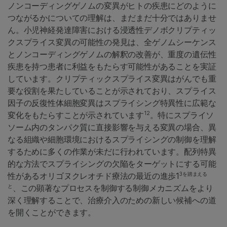
ノンコーディングゲノムの変異がヒトの疾患にどのように
つながるかについての理解は、まだまだ十分ではありませ
ん。小児神経発達障害における浸透性デノボクリプティッ
クスプライス変異の可能性の発見は、全ゲノムシーケンス
とノンコーディングゲノムの解釈の改善が、重度の遺伝性
疾患を持つ患者に利益をもたらす可能性があることを実証
しています。クリプティックスプライス変異はがんでも重
要な役割を果たしていることが示されており、スプライス
因子の反復性体細胞変異はスプライシング特異性に広範な
12
変化をもたらすことが示されています
。特にスプライソ
ソーム内のタンパク質に直接影響を与える変異の場合、異
なる組織や細胞環境におけるスプライシングの制御を理解
するために多くの作業が未だに行われています。配列特異
的な方法でスプライシングの欠陥をターゲットにする可能
3を踏まえる
性があるオリゴヌクレオチド療法の最近の進歩1
と
、この顕著なプロセスを制御する制御メカニズムをより
深く理解することで、治療介入のための新しい候補への道
を開くことができます。