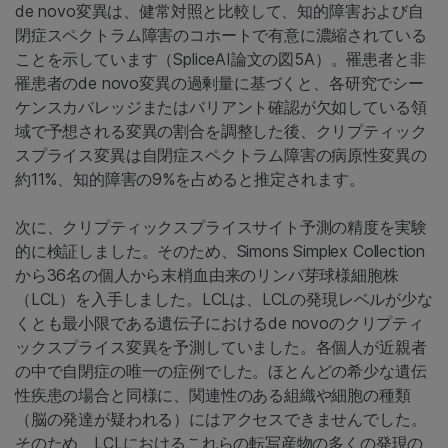
de novo変異は、健常対照と比較して、知的障害および自
閉症スペクトラム障害のコホートで有意に濃縮されている
ことを示しています（SpliceAI論文の図5A）。罹患者と非
罹患者のde novo変異の過剰量に基づくと、各研究でシー
ケンスカバレッジまたはバリアント確認が欠如している領
域で予想される変異の割合を調整した後、クリプティック
スプライス変異は自閉症スペクトラム障害の病原性変異の
約11%、知的障害の9%を占めると推定されます。
次に、クリプティックスプライスサイト予測の精度を実験
的に検証しました。そのため、Simons Simplex Collection
から36名の個人から末梢血由来のリンパ芽球様細胞株
（LCL）を入手しました。LCLは、LCLの発現レベルが少な
くとも最小限である遺伝子におけるde novoのクリプティ
ックスプライス変異を予測していました。各個人が近親者
の中で自閉症の唯一の症例でした。ほとんどの希少な遺伝
性疾患の場合と同様に、関連性のある組織や細胞の種類
（脳の発達が疑われる）にはアクセスできませんでした。
そのため、LCLにおけるこれらの転写産物の多くの発現の