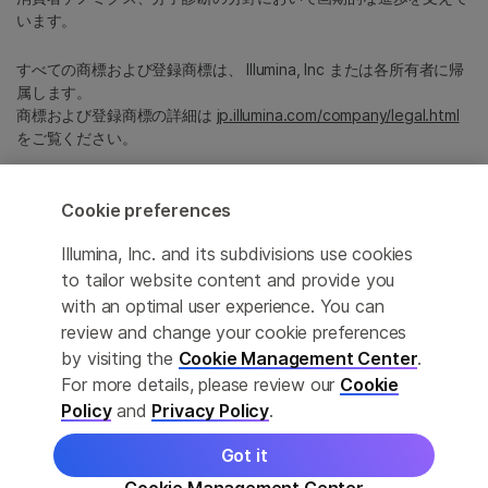
います。
すべての商標および登録商標は、 Illumina, Inc または各所有者に帰
属します。
商標および登録商標の詳細は
jp.illumina.com/company/legal.html
をご覧ください。
Cookie Management Center
Cookie preferences
プライバシーポリシ
Illumina, Inc. and its subdivisions use cookies
to tailor website content and provide you
with an optimal user experience. You can
review and change your cookie preferences
© 2026 Illumina, Inc. All rights reserved.
by visiting the
Cookie Management Center
.
For more details, please review our
Cookie
このページは機械翻訳を利用しております。なるべく正確な翻訳を
提供するために合理的な努力をしていますが、完全に正確な翻訳と
Policy
and
Privacy Policy
.
は限りませんので、あらかじめご了承ください。公式なコンテンツ
は英語版となります。
Got it