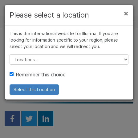
製品
×
Please select a location
×
お気に入りの分野を選択すると、関連性の
ゲノミクス研究ハブ
ソリューション
高いコンテンツへのリンクが表示されます:
Skip to content
This is the international website for Illumina. If you are
ラーニング
looking for information specific to your region, please
がん研究
臨床オンコロジー
ディープラーニングによ
select your location and we will redirect you.
微生物研究
生殖医学
企業情報
農学研究
遺伝性および希少疾
る一次シーケンスからの
Please select a location
複雑な疾患
患研究
サポート
スプライシングの予測
Remember this choice.
お気に入りの分野を選択
Kishore Jaganathan; published November 12, 2020
Select this Location
Share on Facebook
Share on Twitter
Share on Linkedin