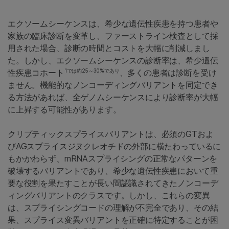
エクソームシーケンスは、希少な遺伝性疾患を持つ患者や
家族の臨床診断を変革し、ファーストライン検査として採
用された場合、診断の時間とコストを大幅に削減しまし
た。しかし、エクソームシーケンスの診断率は、希少遺伝
1では約25～30%であり
性疾患コホート
、多くの患者は診断を受け
ません。機能的なノンコーディングバリアントを同定でき
る方法があれば、全ゲノムシーケンスにより診断率が大幅
に上昇する可能性があります。
クリプティックスプライスバリアントは、必須のGTおよ
びAGスプライスジヌクレオチドの外部に横たわっているに
もかかわらず、mRNAスプライシングの正常なパターンを
破壊するバリアントであり、希少な遺伝性疾患において重
要な役割を果たすことが長い間認識されてきたノンコーデ
ィングバリアントのクラスです。しかし、これらの変異
は、スプライシングコードの理解が不完全であり、その結
果、スプライス変異バリアントを正確に特定することが困