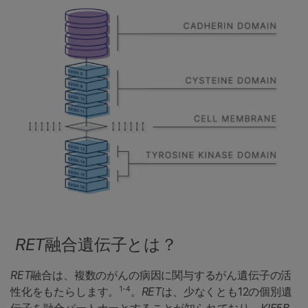
RET
融合遺伝子とは？
RET
融合は、複数のがんの病因に関与するがん遺伝子の活
1-4
性化をもたらします。
。
RET
は、少なくとも12の個別遺