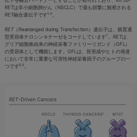
伝子を融合パートナーとすることが知られており、
KIF5B-
RET
は非小細胞肺がん（NSCLC）で最も頻繁に観察される
5,6
RET
融合遺伝子です
。
RET
（Rearranged during Transfection）遺伝子は、膜貫通
7
型受容体チロシンキナーゼをコードしています
。
RET
は、
グリア細胞株由来の神経栄養ファミリーリガンド（GFL）
の受容体として機能します。GFLは、胚形成やヒトの発達
において非常に重要な可溶性神経栄養因子のグループの一
8,9
つです
。