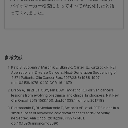
バイオマーカー検査によってすべてが変化したと語
ってくれました。
参考文献
Kato S, Subbiah V, Marchlik E, Elkin SK, Carter JL, Kurzrock R. RET
Aberrations in Diverse Cancers: Next-Generation Sequencing of
4,871 Patients. Clin Cancer Res. 2017;23(8):1988-1997.
doi:10.1158/1078-0432.CCR-16-1679
Drilon A, Hu ZI, Lai GGY, Tan DSW. Targeting RET-driven cancers:
lessons from evolving preclinical and clinical landscapes. Nat Rev
Clin Oncol. 2018;15(3):150. doi:10.1038/nrclinonc.2017.188
Pietrantonio F, Di Nicolantonio F, Schrock AB, et al. RET fusions in a
small subset of advanced colorectal cancers at risk of being
neglected. Ann Oncol. 2018;29(6):1394-1401.
doi:10.1093/annonc/mdy090