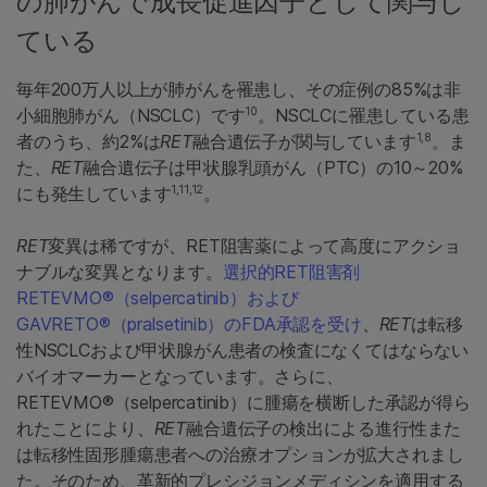
の肺がんで成長促進因子として関与し
ている
毎年200万人以上が肺がんを罹患し、その症例の85%は非
10
小細胞肺がん（NSCLC）です
。NSCLCに罹患している患
1,8
者のうち、約2%は
RET
融合遺伝子が関与しています
。ま
た、
RET
融合遺伝子は甲状腺乳頭がん（PTC）の10～20%
1,11,12
にも発生しています
。
RET
変異は稀ですが、RET阻害薬によって高度にアクショ
ナブルな変異となります。
選択的RET阻害剤
RETEVMO®（selpercatinib）および
GAVRETO®（pralsetinib）のFDA承認を受け
、
RET
は転移
性NSCLCおよび甲状腺がん患者の検査になくてはならない
バイオマーカーとなっています。さらに、
RETEVMO®（selpercatinib）に腫瘍を横断した承認が得ら
れたことにより、
RET
融合遺伝子の検出による進行性また
は転移性固形腫瘍患者への治療オプションが拡大されまし
た。そのため、革新的プレシジョンメディシンを適用する