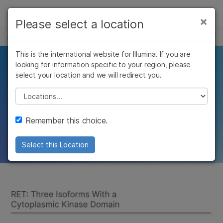
製品
×
Please select a location
×
お気に入りの分野を選択すると、関連性の
腫瘍学でのNGS
ソリューション
高いコンテンツへのリンクが表示されます:
Skip to content
This is the international website for Illumina. If you are
ラーニング
RET
looking for information specific to your region, please
がん研究
融合遺伝子検出の
臨床オンコロジー
select your location and we will redirect you.
微生物研究
生殖医学
企業情報
促進
農学研究
遺伝性および希少疾
Please select a location
複雑な疾患
患研究
サポート
RET
融合遺伝子などの希少でアクショナブルな
Remember this choice.
がんバイオマーカー解析を向上させる
お気に入りの分野を選択
Select this Location