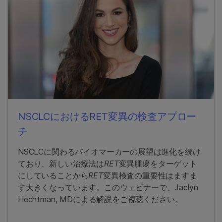
NSCLCにおけるRET変異の検査アプロー
チ
NSCLCに関わるバイオマーカーの展望は進化を続け
ており、新しい治療法は
RET
変異腫瘍をターゲット
にしていることから
RET
変異検査の重要性はますま
す大きくなっています。このウェビナーで、Jaclyn
Hechtman, MDによる解説をご視聴ください。