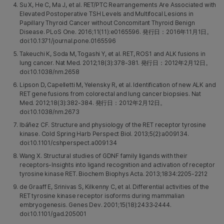
Su X, He C, Ma J, et al. RET/PTC Rearrangements Are Associated with
Elevated Postoperative TSH Levels and Multifocal Lesions in
Papillary Thyroid Cancer without Concomitant Thyroid Benign
Disease. PLoS One. 2016;11(11):e0165596. 発行日：2016年11月1日。
doi:10.1371/journal.pone.0165596
Takeuchi K, Soda M, Togashi Y, et al. RET, ROS1 and ALK fusions in
lung cancer. Nat Med. 2012;18(3):378-381. 発行日：2012年2月12日。
doi:10.1038/nm.2658
Lipson D, Capelletti M, Yelensky R, et al. Identification of new ALK and
RET gene fusions from colorectal and lung cancer biopsies. Nat
Med. 2012;18(3):382-384. 発行日：2012年2月12日。
doi:10.1038/nm.2673
Ibáñez CF. Structure and physiology of the RET receptor tyrosine
kinase. Cold Spring Harb Perspect Biol. 2013;5(2):a009134.
doi:10.1101/cshperspect.a009134
Wang X. Structural studies of GDNF family ligands with their
receptors-Insights into ligand recognition and activation of receptor
tyrosine kinase RET. Biochem Biophys Acta. 2013;1834:2205-2212
de Graaff E, Srinivas S, Kilkenny C, et al. Differential activities of the
RET tyrosine kinase receptor isoforms during mammalian
embryogenesis. Genes Dev. 2001;15(18):2433‐2444.
doi:10.1101/gad.205001