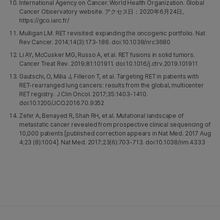
International Agency on Cancer. World Health Organization. Global
Cancer Observatory website. アクセス日：2020年6月24日。
https://gco.iarc.fr/
Mulligan LM. RET revisited: expanding the oncogenic portfolio. Nat
Rev Cancer. 2014;14(3):173-186. doi:10.1038/nrc3680
Li AY, McCusker MG, Russo A, et al. RET fusions in solid tumors.
Cancer Treat Rev. 2019;81:101911. doi:10.1016/j.ctrv.2019.101911
Gautschi, O, Milia J, Filleron T, et al. Targeting RET in patients with
RET-rearranged lung cancers: results from the global, multicenter
RET registry. J Clin Oncol. 2017;35:1403-1410.
doi:10.1200/JCO.2016.70.9352
Zehir A, Benayed R, Shah RH, et al. Mutational landscape of
metastatic cancer revealed from prospective clinical sequencing of
10,000 patients [published correction appears in Nat Med. 2017 Aug
4;23 (8):1004]. Nat Med. 2017;23(6):703-713. doi:10.1038/nm.4333