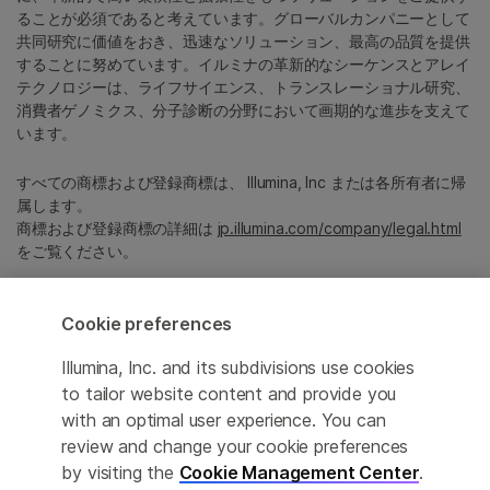
ることが必須であると考えています。グローバルカンパニーとして
共同研究に価値をおき、迅速なソリューション、最高の品質を提供
することに努めています。イルミナの革新的なシーケンスとアレイ
テクノロジーは、ライフサイエンス、トランスレーショナル研究、
消費者ゲノミクス、分子診断の分野において画期的な進歩を支えて
います。
すべての商標および登録商標は、 Illumina, Inc または各所有者に帰
属します。
商標および登録商標の詳細は
jp.illumina.com/company/legal.html
をご覧ください。
Cookie Management Center
Cookie preferences
プライバシーポリシ
Illumina, Inc. and its subdivisions use cookies
to tailor website content and provide you
with an optimal user experience. You can
review and change your cookie preferences
© 2026 Illumina, Inc. All rights reserved.
by visiting the
Cookie Management Center
.