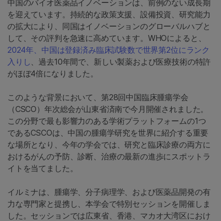
中国のバイオ医薬品イノベーションは、前例のない成長期
を迎えています。持続的な政策支援、設備投資、研究能力
の拡大により、同国はイノベーションのグローバルハブと
して、その評判を急速に高めています。WHOによると、
2024年、中国は登録済み臨床試験数で世界第2位にランク
入りし
、過去10年間で、新しい製薬および医療技術の特許
がほぼ4倍になりました。
このような背景において、第28回中国臨床腫瘍学会
（CSCO）年次総会が山東省済南で今月開催されました。
この分野で最も影響力のある学術プラットフォームの1つ
であるCSCOは、中国の腫瘍学研究を世界に紹介する重要
な場所となり、今年の学会では、研究と臨床診療の両方に
おけるがんの予防、診断、治療の最新の進歩にスポットラ
イトを当てました。
イルミナは、腫瘍学、分子病理学、および医薬品開発の有
力な専門家と提携し、本学会で特別セッションを開催しま
した。セッションでは広東省、香港、マカオ大湾区におけ