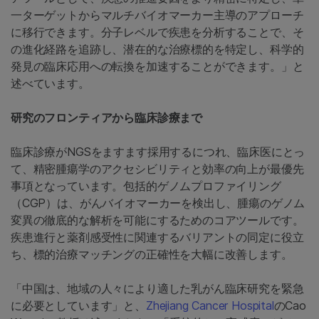
一ターゲットからマルチバイオマーカー主導のアプローチ
に移行できます。分子レベルで疾患を分析することで、そ
の進化経路を追跡し、潜在的な治療標的を特定し、科学的
発見の臨床応用への転換を加速することができます。」と
述べています。
研究のフロンティアから臨床診療まで
臨床診療がNGSをますます採用するにつれ、臨床医にとっ
て、精密腫瘍学のアクセシビリティと効率の向上が最優先
事項となっています。包括的ゲノムプロファイリング
（CGP）は、がんバイオマーカーを検出し、腫瘍のゲノム
変異の徹底的な解析を可能にするためのコアツールです。
疾患進行と薬剤感受性に関連するバリアントの同定に役立
ち、標的治療マッチングの正確性を大幅に改善します。
「中国は、地域の人々により適した乳がん臨床研究を緊急
に必要としています」と、
Zhejiang Cancer Hospital
のCao