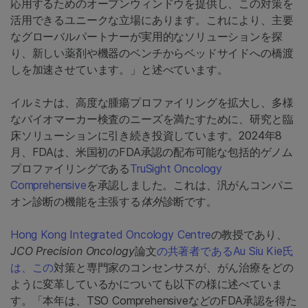
応用するためのオープンウィンドウを提供し、この対策を
活用できるユニークな立場にあります。これにより、主要
なグローバルパートナーが実用的なソリューションを探
り、新しい薬剤や機器のベンチからベッドサイドへの橋渡
しを加速させています。」と述べています。
イルミナは、高度な腫瘍プロファイリングを拡大し、多様
なバイオマーカー検査のニーズを満たすために、研究と臨
床ソリューションに引き続き投資しています。2024年8
月、FDAは、米国初のFDA承認の配布可能な包括的ゲノム
プロファイリングである
TruSight Oncology
Comprehensive
を承認しました。これは、汎がんコンパニ
オン診断の機能を主張する
体外
診断です。
Hong Kong Integrated Oncology Centre
の教授であり、
JCO Precision Oncology
論文
の共著者であるAu Siu Kie氏
は、この
対策と専門家のコンセンサスが、がん治療をどの
ように変革しているかについても以下の様に述べていま
す。「本年は、TSO ComprehensiveなどのFDA承認を得た