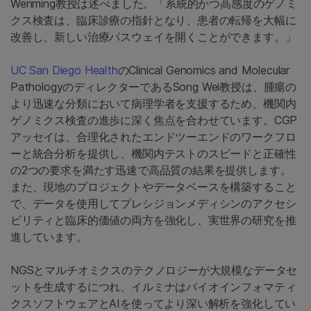
Wenming教授は述べました。「系統的かつ高感度のゲノミ
クス検査は、臨床診療の指針となり、患者の転帰を大幅に
改善し、新しい治療パスウェイを開くことができます。」
UC San Diego Health
のClinical Genomics and Molecular
PathologyのディレクターであるSong Wei教授は、腫瘍の
より迅速な分類において病理学者を支援するため、機関内
ゲノミクス検査の進歩に深く焦点を合わせています。CGP
アッセイは、合理化されたエンドツーエンドのワークフロ
ーと統合分析を提供し、機関内テストのスピードと正確性
の2つの要求を満たす迅速で高品質の結果を提供します。
また、現地のプロジェクトやデータベースを構築すること
で、データを使用してプレシジョンメディシンのアクセシ
ビリティと臨床的価値の両方を強化し、実世界の研究を推
進しています。
NGSとマルチオミクスのテクノロジーが大規模なデータセ
ットを生成するにつれ、イルミナはバイオインフォマティ
クスソフトウェアとAIを使ってより深い解析を強化してい