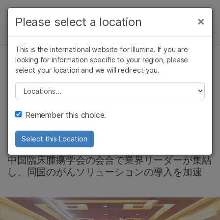
製品
×
Please select a location
×
お気に入りの分野を選択すると、関連性の
ニュースセンター
ソリューション
高いコンテンツへのリンクが表示されます:
This is the international website for Illumina. If you are
Skip to content
ラーニング
looking for information specific to your region, please
がん研究
臨床オンコロジー
select your location and we will redirect you.
微生物研究
生殖医学
中国における腫瘍学
企業情報
農学研究
遺伝性および希少疾
Please select a location
複雑な疾患
患研究
のマイルストーンと
サポート
Remember this choice.
未来を祝う
お気に入りの分野を選択
Select this Location
中国臨床腫瘍学会の会合で業界リーダーが集結
し、同国のがんソリューションの導入を加速