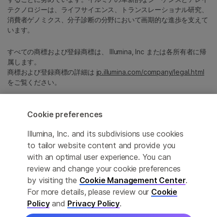
テクノロジーは、ライフサイエンス、トランスレーショナル研究、
消費者ゲノミクス、分子診断の分野において画期的な進歩を支えて
います。
すべての商標および登録商標は、 Illumina, Inc または各所有者に帰
属します。
商標および登録商標の詳細は
jp.illumina.com/company/legal.html
をご覧ください。
Cookie Management Center
Cookie preferences
プライバシーポリシ
Illumina, Inc. and its subdivisions use cookies
to tailor website content and provide you
with an optimal user experience. You can
review and change your cookie preferences
© 2026 Illumina, Inc. All rights reserved.
by visiting the
Cookie Management Center
.
For more details, please review our
Cookie
このページは機械翻訳を利用しております。なるべく正確な翻訳を
提供するために合理的な努力をしていますが、完全に正確な翻訳と
Policy
and
Privacy Policy
.
は限りませんので、あらかじめご了承ください。公式なコンテンツ