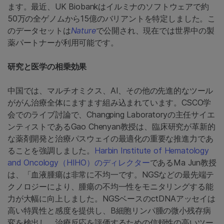
ます。最近、UK Biobankはイルミナのソフトウェアで約
50万の全ゲノムから15億のバリアントを特定しました。こ
のデータセットは
Nature
で公開され、現在では世界中の製
薬パートナーが利用可能です。
研究と医学の相乗効果
中国では、マルチオミクス、AI、その他の先進的なツール
ががん治療全体にますます組み込まれています。CSCO学
会でのライブ討論で、Changping Laboratoryの主任サイエ
ンティストであるGao Chenyan教授は、臨床研究が革新的
な薬剤開発と治療パスウェイの最適化の重要な推進力であ
ることを強調しました。
Harbin Institute of Hematology
and Oncology（HIHO）のディレクター
であるMa Jun教授
は、「血液腫瘍は非常に不均一です。NGSなどの最先端テ
クノロジーにより、腫瘍の不均一性をモニタリングする能
力が大幅に向上しました。NGSベースのctDNAアッセイは
高い特異性と感度を提供し、B細胞リンパ腫の微小残存病
変を検出し、治療反応を評価するための信頼性の高いツー