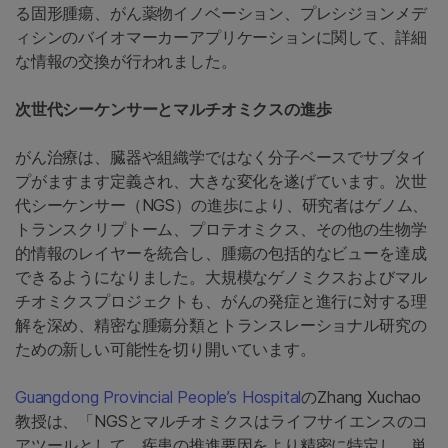
る固形腫瘍、がん薬物イノベーション、プレシジョンメデ
ィシンのバイオマーカーアプリケーションに関して、詳細
な情報の交換が行われました。
次世代シーケンサーとマルチオミクスの進歩
がん治療は、臓器や組織学ではなく分子ベースでサブタイ
プがますます定義され、大きな変化を遂げています。次世
代シーケンサー（NGS）の進歩により、研究者はゲノム、
トランスクリプトーム、プロテオミクス、その他の生物学
的情報のレイヤーを統合し、腫瘍の包括的なビューを達成
できるようになりました。大規模なゲノミクスおよびマル
チオミクスプロジェクトも、がんの発症と進行に対する理
解を深め、精密な腫瘍分類とトランスレーショナル研究の
ための新しい可能性を切り開いています。
Guangdong Provincial People’s Hospital
のZhang Xuchao
教授は、「NGSとマルチオミクスはライフサイエンスのコ
アツールとして、疾患の推進要因をより精密に特定し、単