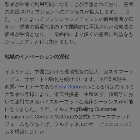
製品が香港で利用可能になることが予想されており、患者
の高度CGPオプションへのアクセスが拡大します。」 ま
た、これによってプレシジョンメディシンの適用範囲が広
がり、現地の償還制度の下で国際的に承認された治療法の
価格が手頃となり、「最終的により多くの患者に利益をも
たらします」と付け加えました。
地域のイノベーションの深化
イルミナは、中国における現地投資の拡大、カスタマーサ
ービス、サポートの強化を続けています。本年6月現在、
商業パートナーである
Berry Genomics
による特定のイルミ
ナ製品の登録により、遺伝性疾患、生殖医学、腫瘍学にお
いて適用できるハイスループットな臨床シーケンスが可能
になりました。今年、イルミナはBeijing Customer
Engagement CenterとWeChatの公式Eコマースプラット
フォームも立ち上げ、フルチャネルのサービスエコシステ
ムを構築しました。