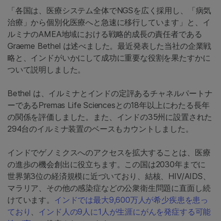
「各国は、医療システム全体でNGSを広く採用し、「病気
治療」から個別化医療へと急速に移行しています」と、イ
ルミナのAMEA地域における戦略的成長の責任者である
Graeme Bethel は述べました。最近発表した当社の企業戦
略と、インドがいかにして成功に重要な役割を果たすかに
ついて説明しました。
Bethel は、イルミナとインドの定評あるチャネルパートナ
ーであるPremas Life Sciencesとの18年以上にわたる長年
の関係を評価しました。また、インドの35州に設置された
294台のイルミナ装置のベースもカウントしました。
インドでゲノミクスへのアクセスを拡大することは、医療
の進歩の機会創出に役立ちます。この国は2030年までに
世界第3位の経済規模に近づいており、結核、HIV/AIDS、
マラリア、その他の感染症などの公衆衛生問題に直面し続
けています。
インドでは最大9,600万人が希少疾患を患っ
ており
、
インド人の9人に1人が生涯にがんを発症する可能