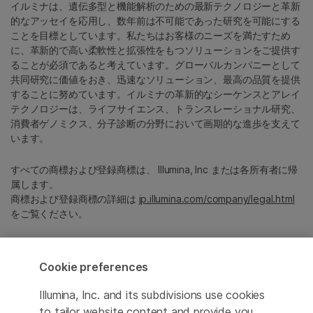
イルミナは、遺伝多型と機能解析のための最新テクノロジーと革新
的なアッセイを応用し、数年前は不可能であった研究を可能にする
ことを目標としています。私たちはお客様のニーズを満たすため
に、革新的で高い柔軟性と拡張性をもつソリューションをご提供す
ることが必須であると考えています。グローバルカンパニーとして
共同研究に価値をおき、迅速なソリューション、最高の品質を提供
することに努めています。イルミナの革新的なシーケンスとアレイ
テクノロジーは、ライフサイエンス、トランスレーショナル研究、
消費者ゲノミクス、分子診断の分野において画期的な進歩を支えて
います。
すべての商標および登録商標は、 Illumina, Inc または各所有者に帰
属します。
商標および登録商標の詳細は
jp.illumina.com/company/legal.html
をご覧ください。
Cookie Management Center
Cookie preferences
プライバシーポリシ
Illumina, Inc. and its subdivisions use cookies
to tailor website content and provide you