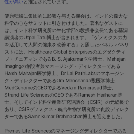
性が高い
と推定されています。
健康転帰に集団的に影響を与える機会は、インドの偉大な
科学の心をサミットに引き付けました。著名なゲストに
は、インド科学研究所の生化学部の教授兼会長である基調
講演者のUtpal Tatu博士が含まれます。「ゲノミクスの力
を活用して人間の健康を改善する」と題したパネル パネリ
ストには、Healthcare Global Enterprisesのエグゼクティ
ブ・チェアマンであるB. S. Ajaikumar医学博士、Mahajan
Imagingの創設者兼マネージング・ディレクターである
Harsh Mahajan医学博士、Dr Lal PathLabsのマネージン
グ・ディレクターであるOm Manchanda獣医学博士、
MedGenomeのCEOであるVedam Ramprasad博士、
Strand Life SciencesのCEOであるRamesh Hariharan博
士、そしてインド科学産業研究評議会（CSIR）の元総長で
あり、CSIRゲノミクス・統合生物学研究所の創設ディレク
ターであるSamir Kumar Brahmachari博士を迎えました。
Premas Life Sciencesのマネージングディレクターである