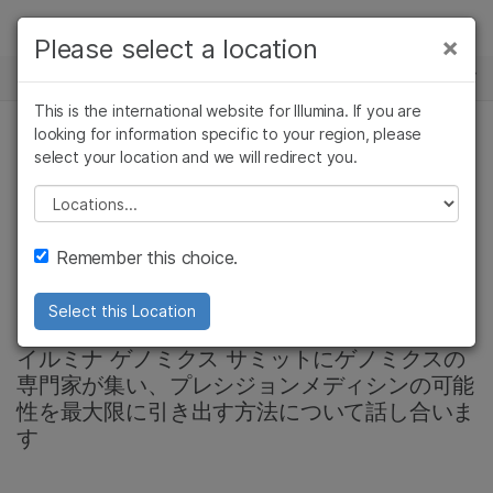
製品
×
Please select a location
×
お気に入りの分野を選択すると、関連性の
ニュースセンター
ソリューション
高いコンテンツへのリンクが表示されます:
This is the international website for Illumina. If you are
Skip to content
ラーニング
looking for information specific to your region, please
がん研究
臨床オンコロジー
select your location and we will redirect you.
プレシジョンヘルス, 集団ゲノミクス, 会社情報, コミュニ
微生物研究
生殖医学
ティー
企業情報
農学研究
遺伝性および希少疾
Please select a location
複雑な疾患
患研究
インドにおける健康
サポート
Remember this choice.
転帰改善への一歩
お気に入りの分野を選択
Select this Location
イルミナ ゲノミクス サミットにゲノミクスの
専門家が集い、プレシジョンメディシンの可能
性を最大限に引き出す方法について話し合いま
す