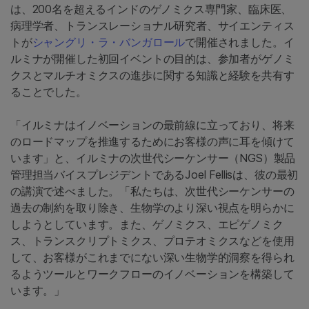
は、200名を超えるインドのゲノミクス専門家、臨床医、
病理学者、トランスレーショナル研究者、サイエンティス
トが
シャングリ・ラ・バンガロール
で開催されました。イ
ルミナが開催した初回イベントの目的は、参加者がゲノミ
クスとマルチオミクスの進歩に関する知識と経験を共有す
ることでした。
「イルミナはイノベーションの最前線に立っており、将来
のロードマップを推進するためにお客様の声に耳を傾けて
います」と、イルミナの次世代シーケンサー（NGS）製品
管理担当バイスプレジデントであるJoel Fellisは、彼の最初
の講演で述べました。「私たちは、次世代シーケンサーの
過去の制約を取り除き、生物学のより深い視点を明らかに
しようとしています。また、ゲノミクス、エピゲノミク
ス、トランスクリプトミクス、プロテオミクスなどを使用
して、お客様がこれまでにない深い生物学的洞察を得られ
るようツールとワークフローのイノベーションを構築して
います。」