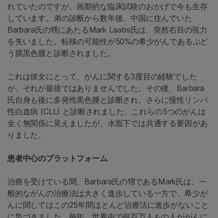
れていたのですが、画期的な臨床試験のおかげで今も生存
しています。弟の診断から数年後、中国に住んでいた
Barbara氏の甥にあたるMark Laabs氏は、突然右目の視力
を失いました。転移の可能性が50%の希少がんであるぶど
う膜黒色腫と診断されました。
これは彼女にとって、がんに関する3度目の経験でした
が、それが最後ではありませんでした。その後、Barbara
氏自身も後に多発性黒色腫と診断され、さらに慢性リンパ
性白血病 (CLL) と診断されました。これらの5つのがんは
全く無関係に見えましたが、水面下では共通する要因があ
りました。
患者中心のプラットフォーム
治療を受けている間、Barbara氏の甥であるMark氏は、一
般的ながんの治療法は大きく進歩している一方で、希少が
んに関してはこの25年間ほとんど治療法に進歩がないこと
に気づきました。毎年、世界中で何百万人もの人ががんに