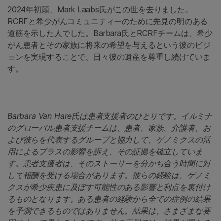
2024年初頭、Mark Laabs氏がこの世を去りました。
RCRFと希少がんコミュニティーのために先見の明のある
道筋を示した人でした。Barbara氏とRCRFチームは、希少
がん患者とその家族に将来の希望を与えるという彼のビジ
ョンを実現することで、日々彼の遺産を尊重し続けていま
す。
Barbara Van Hare氏は患者支援者のひとりです。イルミナ
のグローバル患者支援チームは、患者、家族、介護者、お
よび彼らを代表するグループと協力して、ゲノミクスの活
用によるプラスの影響を訴え、その証拠を確立していま
す。患者支援者は、そのストーリーを分かち合う時間に対
して報酬を受ける場合があります。彼らの経験は、ゲノミ
クスが希少疾患に及ぼす可能性のある影響と利点を裏付け
るものとなります。ある患者の経験から全ての症例の結果
を予測できるものではありません。結果は、さまざまな要