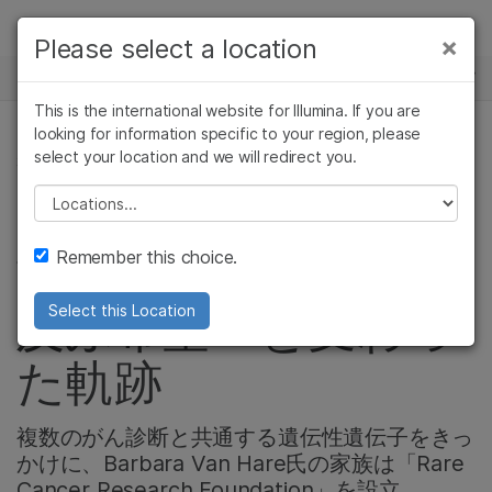
製品
×
Please select a location
×
お気に入りの分野を選択すると、関連性の
ニュースセンター
ソリューション
高いコンテンツへのリンクが表示されます:
This is the international website for Illumina. If you are
Skip to content
ラーニング
looking for information specific to your region, please
がん研究
臨床オンコロジー
select your location and we will redirect you.
がん研究, 腫瘍学, コミュニティー
微生物研究
生殖医学
企業情報
農学研究
遺伝性および希少疾
Please select a location
ある家族のがんの物
複雑な疾患
患研究
サポート
Remember this choice.
語が、何百万人にも
お気に入りの分野を選択
及ぶ希望へと変わっ
Select this Location
た軌跡
複数のがん診断と共通する遺伝性遺伝子をきっ
かけに、Barbara Van Hare氏の家族は「Rare
Cancer Research Foundation」を設立