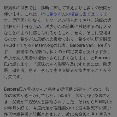
腫瘍学の世界では、診断に際して答えよりも多くの疑問が
伴います。
これは、特に希少がんの場合に当てはまりま
す。
専門医が少なく、リソースが限られており、治療の選
択肢が不十分なため、稀少がんの診断に対処するのは大変
なことのように感じられるかもしれません。そこに登場す
るのが、希少がん患者の支援者であり、希少がん研究財団
(RCRF) であるPattern.orgの代表、Barbara Van Hare氏で
す。「腫瘍学の治療には多くの不確定要素がありますが、
希少がんの患者の場合はさらに多くなります」とBarbara
氏は話します。「意味のある影響を及ぼすためには、臨床
医、研究者、患者、そして患者支援者が協力することが不
可欠です」
Barbara氏が希少がんと患者支援活動に関わったのは、彼
女の家族がきっかけでした。1959年、彼女がまだ2歳のと
き、父親が口腔がんと診断されました。それから60年以上
の年月を経て、今度は弟が脳腫瘍の中で最も致死率の高い
多形性膠芽腫と診断されました。彼は余命18ヶ月と宣告さ