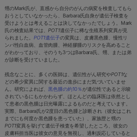
甥のMark氏が、直感から自分のがんの病変を検査してもら
おうとしていなかったら、Barbara氏自身が遺伝子検査を
受けようとは考えることは決してなかったでしょう。Mark
氏の検査結果では、
POT1
遺伝子に稀な生殖系列変異が見
られました。
POT1
遺伝子
の変異は、皮膚黒色腫、慢性リ
ンパ性白血病、血管肉腫、神経膠腫のリスクを高めること
がわかっており、そのうち3つはBarbara氏、甥、または弟
が診断を受けていました。
残念なことに、多くの医師は、遺伝性がん研究や
POT1
な
どの希少変異に関する最近の進歩にまだ気づいていませ
ん。研究によれば、
黒色腫の約10％
が遺伝性であると示唆
されているにもかかわらず、ほとんどの臨床医は依然とし
て患者の黒色腫は日光曝露によるものだと考えています。
実際、Barbara氏が2度目の黒色腫と診断され（彼女はこれ
までにも何度か黒色腫を患っていた）、家族歴と甥の
POT1
変異を挙げて遺伝子検査を希望したところ、彼女の
皮膚科担当医は彼女の意見を無視し、過剰反応していると