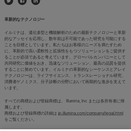
革新的なテクノロジー
イルミナは、遺伝多型と機能解析のための最新テクノロジーと革新
的なアッセイを応用し、数年前は不可能であった研究を可能にする
ことを目標としています。私たちはお客様のニーズを満たすため
に、革新的で高い柔軟性と拡張性をもつソリューションをご提供す
ることが必須であると考えています。グローバルカンパニーとして
共同研究に価値をおき、迅速なソリューション、最高の品質を提供
することに努めています。イルミナの革新的なシーケンスとアレイ
テクノロジーは、ライフサイエンス、トランスレーショナル研究、
消費者ゲノミクス、分子診断の分野において画期的な進歩を支えて
います。
すべての商標および登録商標は、 Illumina, Inc または各所有者に帰
属します。
商標および登録商標の詳細は
jp.illumina.com/company/legal.html
をご覧ください。