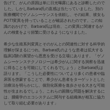
告げて、がんの原因は単に日光曝露にあると診断したので
した。しかしBarbara氏の直感は当たっていました。別の
医療機関でゲノムシーケンスを依頼し、その結果、彼女も
POT1
変異を持っていることが確認されたのです。この知
識のおかげで、Barbara氏は現在、この変異に関連するが
んの検査をより頻繁に受けるようになりました。
希少な生殖系列変異
とそのがんとの関連性
に対する科学的
理解が深まるにつれ、Barbara氏のような患者は拡大する
臨床試験の展望から恩恵を受ける立場にあります。「ゲノ
ムシーケンステクノロジーは希少がんに関する洞察を迅速
に得ることを可能にしてくれるでしょう」とBarbara氏は
語ります。「こうした必要性についてより多くの患者や臨
床医を啓蒙することで、希少がん患者をターゲットとした
治療法を明らかにし、個別化医療を進歩させる大きな可能
性が生まれるでしょう。これらの困難な問題を解決するに
は、腫瘍学のエコシステムに関与する組織体が相互に協力
して取り組む必要があります」