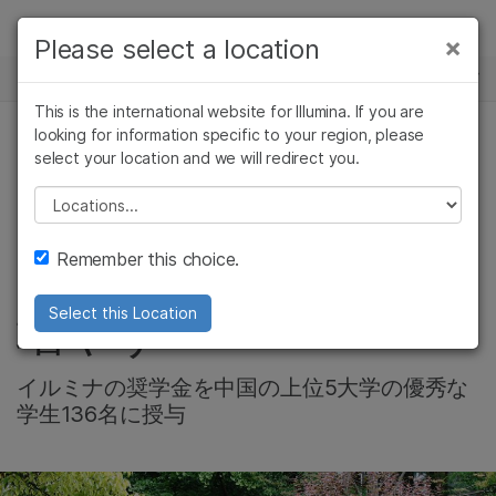
製品
×
Please select a location
×
お気に入りの分野を選択すると、関連性の
ニュースセンター
ソリューション
高いコンテンツへのリンクが表示されます:
This is the international website for Illumina. If you are
Skip to content
ラーニング
looking for information specific to your region, please
がん研究
臨床オンコロジー
select your location and we will redirect you.
プレシジョンヘルス, 会社情報, コミュニティー
微生物研究
生殖医学
企業情報
農学研究
遺伝性および希少疾
Please select a location
中国の公衆衛生のた
複雑な疾患
患研究
サポート
Remember this choice.
め、有能な研究者を
お気に入りの分野を選択
増やす
Select this Location
イルミナの奨学金を中国の上位5大学の優秀な
学生136名に授与