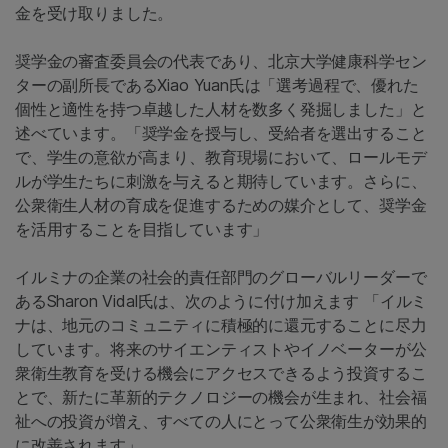
金を受け取りました。
奨学金の審査委員会の代表であり、北京大学健康科学セン
ターの副所長であるXiao Yuan氏は「選考過程で、優れた
個性と適性を持つ卓越した人材を数多く発掘しました」と
述べています。「奨学金を授与し、受給者を選出すること
で、学生の意欲が高まり、教育現場において、ロールモデ
ルが学生たちに刺激を与えると期待しています。さらに、
公衆衛生人材の育成を促進するための媒介として、奨学金
を活用することを目指しています」
イルミナの企業の社会的責任部門のグローバルリーダーで
あるSharon Vidal氏は、次のように付け加えます 「イルミ
ナは、地元のコミュニティに積極的に還元することに尽力
しています。将来のサイエンティストやイノベーターが公
衆衛生教育を受ける機会にアクセスできるよう投資するこ
とで、新たに革新的テクノロジーの機会が生まれ、社会福
祉への投資が増え、すべての人にとって公衆衛生が効果的
に改善されます」