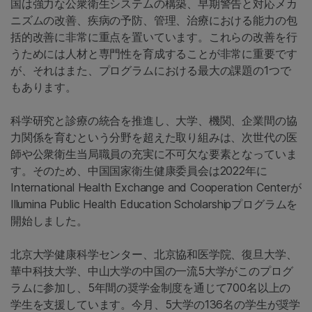
国は強力な公衆衛生システムの構築、早期警告と対応メカ
ニズムの改善、疾病の予防、管理、治療における能力の包
括的改善に非常に重点を置いています。これらの改善を行
うためには人材と専門性を育成することが非常に重要です
が、それはまた、プログラムにおける最大の課題の1つで
もあります。
科学研究と診療の統合を推進し、大学、機関、企業間の協
力関係を育むという分野を超えた取り組みは、次世代の医
師や公衆衛生当局職員の充実に不可欠な要素となっていま
す。そのため、中国国家衛生健康委員会は2022年に
International Health Exchange and Cooperation Centerが
Illumina Public Health Education Scholarshipプログラムを
開始しました。
北京大学健康科学センター、北京協和医学院、復旦大学、
華中科技大学、中山大学の中国の一流5大学がこのプログ
ラムに参加し、5年間の奨学金制度を通じて700名以上の
学生を支援しています。今月、5大学の136名の学生が奨学