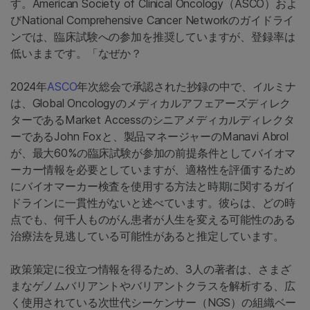
す。American Society of Clinical Oncology（ASCO）およ
びNational Comprehensive Cancer Networkのガイドライ
ンでは、臨床試験への参加を推奨していますが、登録率は
低いままです。「なぜか？
2024年
ASCO
年次総会で承認された抄録の中で、イルミナ
は、Global Oncologyのメディカルアフェアーズディレク
ターであるMarket Accessのシニアメディカルディレクタ
ーであるJohn Foxと、製品マネージャーのManavi Abrol
が、最大60%の臨床試験が参加の前提条件としてバイオマ
ーカー情報を必要としていますが、適格性を評価するため
にバイオマーカー検査を使用する方法と時期に関するガイ
ドラインに一貫性がないと述べています。彼らは、どの時
点でも、何千人ものがん患者が人生を変える可能性のある
治療法を見逃している可能性があると推定しています。
政策策定に役立つ情報を得るため、3人の著者は、さまざ
まなゲノムバリアントやバリアントクラスを解析する、広
く使用されている次世代シーケンサー（NGS）の組織ベー