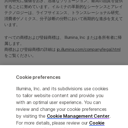
共同研究に価値をおき、迅速なソリューション、最高の品質を提供
することに努めています。イルミナの革新的なシーケンスとアレイ
テクノロジーは、ライフサイエンス、トランスレーショナル研究、
消費者ゲノミクス、分子診断の分野において画期的な進歩を支えて
います。
すべての商標および登録商標は、 Illumina, Inc または各所有者に帰
属します。
商標および登録商標の詳細は
jp.illumina.com/company/legal.html
をご覧ください。
Cookie Management Center
Cookie preferences
プライバシーポリシ
Illumina, Inc. and its subdivisions use cookies
to tailor website content and provide you
with an optimal user experience. You can
© 2026 Illumina, Inc. All rights reserved.
review and change your cookie preferences
by visiting the
Cookie Management Center
.
このページは機械翻訳を利用しております。なるべく正確な翻訳を
For more details, please review our
Cookie
提供するために合理的な努力をしていますが、完全に正確な翻訳と