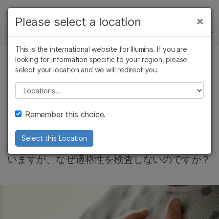
製品
×
Please select a location
×
お気に入りの分野を選択すると、関連性の
ニュースセンター
ソリューション
高いコンテンツへのリンクが表示されます:
This is the international website for Illumina. If you are
Skip to content
ラーニング
looking for information specific to your region, please
がん研究
臨床オンコロジー
select your location and we will redirect you.
腫瘍学, プレシジョンヘルス, 会社情報
微生物研究
生殖医学
企業情報
農学研究
遺伝性および希少疾
Please select a location
がん患者の機会を逃
複雑な疾患
患研究
サポート
Remember this choice.
した
お気に入りの分野を選択
Select this Location
現在のガイドラインでは臨床試験が推奨されて
いますが、なぜ適格性を検査しないのですか？