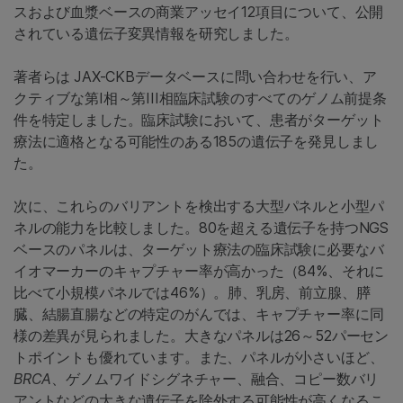
スおよび血漿ベースの商業アッセイ12項目について、公開
されている遺伝子変異情報を研究しました。
著者らは
JAX-CKBデータベースに問い合わせを行い、ア
クティブな第I相～第III相臨床試験のすべてのゲノム前提条
件を特定しました。臨床試験において、患者がターゲット
療法に適格となる可能性のある185の遺伝子を発見しまし
た。
次に、これらのバリアントを検出する大型パネルと小型パ
ネルの能力を比較しました。80を超える遺伝子を持つNGS
ベースのパネルは、ターゲット療法の臨床試験に必要なバ
イオマーカーのキャプチャー率が高かった（84%、それに
比べて小規模パネルでは46%）。肺、乳房、前立腺、膵
臓、結腸直腸などの特定のがんでは、キャプチャー率に同
様の差異が見られました。大きなパネルは26～52パーセン
トポイントも優れています。また、パネルが小さいほど、
BRCA
、ゲノムワイドシグネチャー、融合、コピー数バリ
アントなどの大きな遺伝子を除外する可能性が高くなるこ