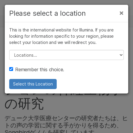
製品
×
Please select a location
×
お気に入りの分野を選択すると、関連性の
ニュースセンター
ソリューション
高いコンテンツへのリンクが表示されます:
This is the international website for Illumina. If you are
Skip to content
ラーニング
looking for information specific to your region, please
がん研究
臨床オンコロジー
select your location and we will redirect you.
複雑な疾患関連ゲノミクス
微生物研究
生殖医学
企業情報
農学研究
遺伝性および希少疾
Please select a location
Songbirdsを使用し
複雑な疾患
患研究
サポート
Remember this choice.
た音声コミュニケー
お気に入りの分野を選択
ションの神経生物学
Select this Location
の研究
デューク大学医療センターの研究者たちは、ヒ
トの声の学習に関する手がかりを得るため、
Songbirdゲノムを研究しています