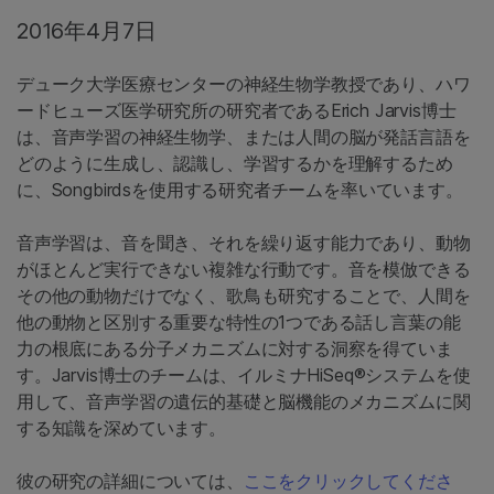
2016年4月7日
デューク大学医療センターの神経生物学教授であり、ハワ
ードヒューズ医学研究所の研究者であるErich Jarvis博士
は、音声学習の神経生物学、または人間の脳が発話言語を
どのように生成し、認識し、学習するかを理解するため
に、Songbirdsを使用する研究者チームを率いています。
音声学習は、音を聞き、それを繰り返す能力であり、動物
がほとんど実行できない複雑な行動です。音を模倣できる
その他の動物だけでなく、歌鳥も研究することで、人間を
他の動物と区別する重要な特性の1つである話し言葉の能
力の根底にある分子メカニズムに対する洞察を得ていま
す。Jarvis博士のチームは、イルミナHiSeq®システムを使
用して、音声学習の遺伝的基礎と脳機能のメカニズムに関
する知識を深めています。
彼の研究の詳細については、
ここをクリックしてくださ