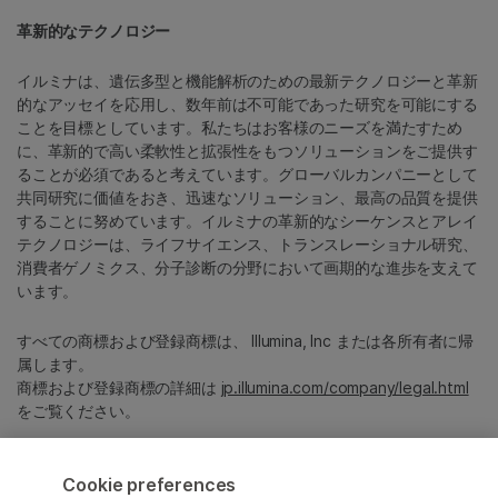
革新的なテクノロジー
イルミナは、遺伝多型と機能解析のための最新テクノロジーと革新
的なアッセイを応用し、数年前は不可能であった研究を可能にする
ことを目標としています。私たちはお客様のニーズを満たすため
に、革新的で高い柔軟性と拡張性をもつソリューションをご提供す
ることが必須であると考えています。グローバルカンパニーとして
共同研究に価値をおき、迅速なソリューション、最高の品質を提供
することに努めています。イルミナの革新的なシーケンスとアレイ
テクノロジーは、ライフサイエンス、トランスレーショナル研究、
消費者ゲノミクス、分子診断の分野において画期的な進歩を支えて
います。
すべての商標および登録商標は、 Illumina, Inc または各所有者に帰
属します。
商標および登録商標の詳細は
jp.illumina.com/company/legal.html
をご覧ください。
Cookie Management Center
Cookie preferences