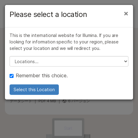
製品
×
Please select a location
×
お気に入りの分野を選択すると、関連性の
INSTRUMENTS
ソリューション
高いコンテンツへのリンクが表示されます:
NovaSeq 6000Dx Instrument Overview
This is the international website for Illumina. If you are
ラーニング
がん研究
臨床オンコロジー
looking for information specific to your region, please
NovaSeq 6000Dx システムのご購
微生物研究
生殖医学
仕様
select your location and we will redirect you.
企業情報
農学研究
遺伝性および希少疾
入
Please select a location
アプリケーションと手法
複雑な疾患
患研究
NovaSeq 6000Dx システムは、診断（IVD）または
サポート
製品およびサービス
研究（RUO）モードで高速データ解析が可能なハイス
Remember this choice.
ループットシーケンスを提供します。
お気に入りの分野を選択
ご購入
Select this Location
NovaSeq 6000Dx instrument
Support
データシート
PDF 4 MB
6 バージョン
お問い合わせ