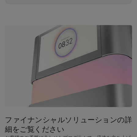
装置を使用するには、試薬キット、バッファーカー
トリッジ、ライブラリーチューブのほか、
Illumina
DNA Prep with Enrichment Dx
（日本未発売）な
どのライブラリー調製キットが必要です。
NovaSeq 6000Dx 試薬キット S2 v1.5 (300
cycles)には、NovaSeq 6000Dx バッファー
カートリッジ S2 1個とNovaSeq 6000Dx ラ
イブラリーチューブ1本が必要です。
NovaSeq 6000Dx 試薬キット S4 v1.5 (300
cycles)には、NovaSeq 6000Dx バッファー
カートリッジ S4 1個とNovaSeq 6000Dx ラ
イブラリーチューブ1本が必要です。
備考：バッファーカートリッジおよびライブラリー
ファイナンシャルソリューションの詳
チューブは、試薬キットとは別売りです
細をご覧ください