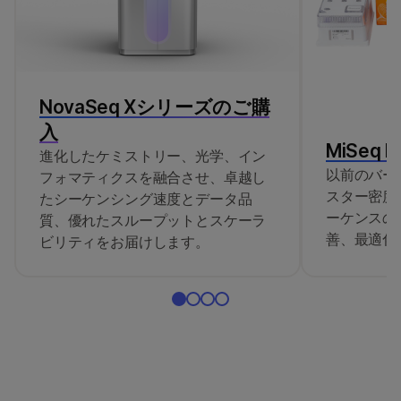
NovaSeq Xシリーズのご購
入
MiSeq Re
進化したケミストリー、光学、イン
以前のバー
フォマティクスを融合させ、卓越し
スター密度
たシーケンシング速度とデータ品
ーケンスの
質、優れたスループットとスケーラ
善、最適化
ビリティをお届けします。