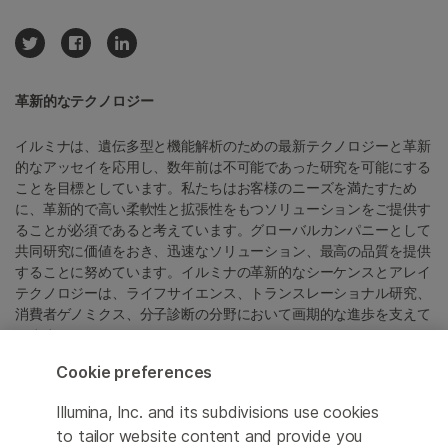
革新的なテクノロジー
イルミナは、遺伝多型と機能解析のための最新テクノロジーと革新
的なアッセイを応用し、数年前は不可能であった研究を可能にする
ことを目標としています。私たちはお客様のニーズを満たすため
に、革新的で高い柔軟性と拡張性をもつソリューションをご提供す
ることが必須であると考えています。グローバルカンパニーとして
共同研究に価値をおき、迅速なソリューション、最高の品質を提供
することに努めています。イルミナの革新的なシーケンスとアレイ
テクノロジーは、ライフサイエンス、トランスレーショナル研究、
消費者ゲノミクス、分子診断の分野において画期的な進歩を支えて
います。
Cookie preferences
すべての商標および登録商標は、 Illumina, Inc または各所有者に帰
属します。
Illumina, Inc. and its subdivisions use cookies
商標および登録商標の詳細は
jp.illumina.com/company/legal.html
to tailor website content and provide you
をご覧ください。