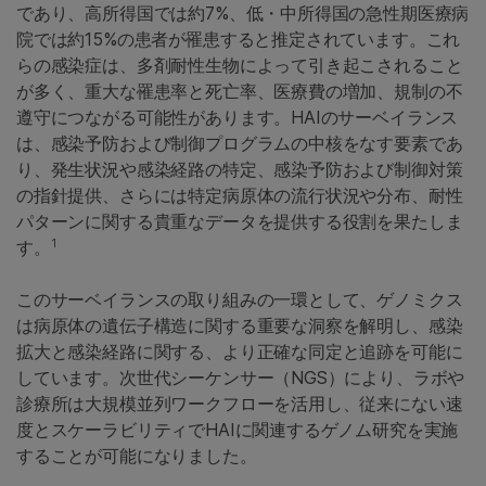
であり、高所得国では約7%、低・中所得国の急性期医療病
院では約15%の患者が罹患すると推定されています。これ
らの感染症は、多剤耐性生物によって引き起こされること
が多く、重大な罹患率と死亡率、医療費の増加、規制の不
遵守につながる可能性があります。HAIのサーベイランス
は、感染予防および制御プログラムの中核をなす要素であ
り、発生状況や感染経路の特定、感染予防および制御対策
の指針提供、さらには特定病原体の流行状況や分布、耐性
パターンに関する貴重なデータを提供する役割を果たしま
1
す。
このサーベイランスの取り組みの一環として、ゲノミクス
は病原体の遺伝子構造に関する重要な洞察を解明し、感染
拡大と感染経路に関する、より正確な同定と追跡を可能に
しています。次世代シーケンサー（NGS）により、ラボや
診療所は大規模並列ワークフローを活用し、従来にない速
度とスケーラビリティでHAIに関連するゲノム研究を実施
することが可能になりました。