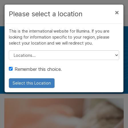
製品
×
Please select a location
×
お気に入りの分野を選択すると、関連性の
微生物ゲノム
ソリューション
高いコンテンツへのリンクが表示されます:
Skip to content
This is the international website for Illumina. If you are
ラーニング
医療関連感染のサーベ
looking for information specific to your region, please
がん研究
臨床オンコロジー
select your location and we will redirect you.
微生物研究
生殖医学
企業情報
イランス
農学研究
遺伝性および希少疾
Please select a location
複雑な疾患
患研究
サポート
微生物シーケンスを使用して感染予防と感染拡
Remember this choice.
大をさらに抑制する
お気に入りの分野を選択
Select this Location