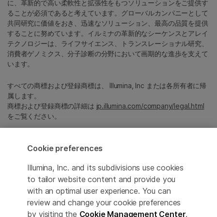
に、革新的で高い柔軟性と拡張性をもつソリューションをご提供す
ることが必須であると考えています。グローバルカンパニーとして
共同研究に価値をおき、迅速なソリューション、最高の品質を提供
することに努めています。イルミナの革新的なシーケンスとアレイ
テクノロジーは、ライフサイエンス、トランスレーショナル研究、
消費者ゲノミクス、分子診断の分野において画期的な進歩を支えて
います。
すべての商標および登録商標は、 Illumina, Inc または各所有者に帰
属します。
商標および登録商標の詳細は
jp.illumina.com/company/legal.html
をご覧ください。
Cookie Management Center
Cookie preferences
プライバシーポリシ
Illumina, Inc. and its subdivisions use cookies
to tailor website content and provide you
with an optimal user experience. You can
review and change your cookie preferences
© 2026 Illumina, Inc. All rights reserved.
by visiting the
Cookie Management Center
.