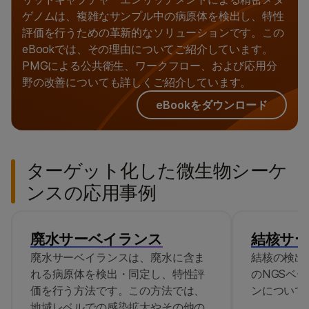
ゲノムは、複雑なサンプル中の病原体を検出し、特性
評価を行うための革新的なソリューションです。この
eBookでは、その理由についてご紹介しています。
PMGによる公共衛生、ワークフロー、および応用分
野の改善についても詳しくご紹介しています。
eBookをダウンロード
ターゲット化した微生物シーケ
ンスの応用事例
廃水サーベイランス
結核サ
廃水サーベイランスは、廃水に含ま
結核の検出
れる病原体を検出・同定し、特性評
のNGSベ
価を行う方法です。この方法では、
ンについて
地域レベルでの感染拡大やその他の