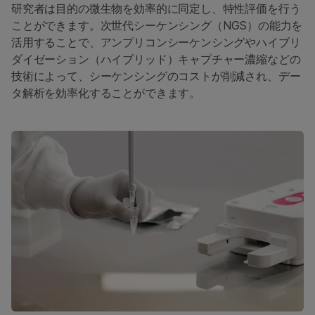
概要
研究者は目的の微生物を効率的に同定し、特性評価を行う
ことができます。次世代シーケンシング（NGS）の能力を
微生物シーケンス法
活用することで、アンプリコンシーケンシングやハイブリ
ダイゼーション（ハイブリッド）キャプチャー濃縮などの
マイクロバイオーム解析
技術によって、シーケンシングのコストが削減され、デー
感染症のためのNGS
タ解析を効率化することができます。
公衆衛生サーベイランス
環境メタゲノム
宿主遺伝学と免疫応答
宿主-病原体相互作用