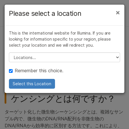
製品
×
Please select a location
×
お気に入りの分野を選択すると、関連性の
微生物ゲノム
微生物ゲノム
ソリューション
高いコンテンツへのリンクが表示されます:
概要
This is the international website for Illumina. If you are
ラーニング
がん研究
臨床オンコロジー
looking for information specific to your region, please
重要な微生物ターゲットを効
微生物研究
生殖医学
微生物シーケンス法
select your location and we will redirect you.
企業情報
率的にシーケンシング
農学研究
遺伝性および希少疾
Please select a location
マイクロバイオーム解析
複雑な疾患
患研究
サポート
ターゲットNGSを使用してコストを削減し、解析を高速化
感染症のためのNGS
Remember this choice.
お気に入りの分野を選択
公衆衛生サーベイランス
Select this Location
ターゲット化した微生物シー
環境メタゲノム
ケンシングとは何ですか？
宿主遺伝学と免疫応答
ターゲット化した微生物シーケンシングとは、複雑なサン
宿主-病原体相互作用
プル内で、微生物のDNA/RNA配列を非微生物の
DNA/RNAから効率的に区別する方法です。これにより、