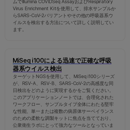
ムでIllumina COVIDSeq AssayおよびRespiratory
Virus Enrichment Kitを使用して、排水サンプルか
らSARS-CoV-2バリアントやその他の呼吸器系ウ
イルスを検出する方法について詳しく説明してい
ます。
MiSeq i100による迅速で正確な呼吸
器系ウイルス検出
ターゲットNGSを使用して、MiSeq i100シリーズ
が、RSV-A、RSV-B、SARS-CoV-2の高感度な同
日検出をどのように実現するかをご覧ください。
このアプリケーションノートでは、合理化された
ワークフロー、サンプルタイプ全体にわたる堅牢
な性能、単一または複数の病原体サーベイランス
のための柔軟な調製キットに焦点を当てており、
公衆衛生ラボにとって強力なツールとなっていま