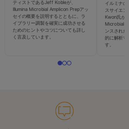
ティストであるJeff Kobleが、
イルミナの
Illumina Microbial Amplicon Prepアッ
スサイエンテ
セイの概要を説明するとともに、ラ
Kwon氏が、D
イブラリー調製を確実に成功させる
Microbi
ためのヒントやコツについても詳し
ンスされた
く言及しています。
的に解析す
す。