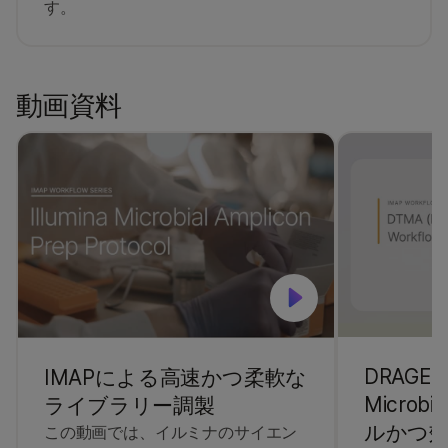
す。
動画資料
DRAGEN 
IMAPによる高速かつ柔軟な
Microb
ライブラリー調製
ルかつ効
この動画では、イルミナのサイエン