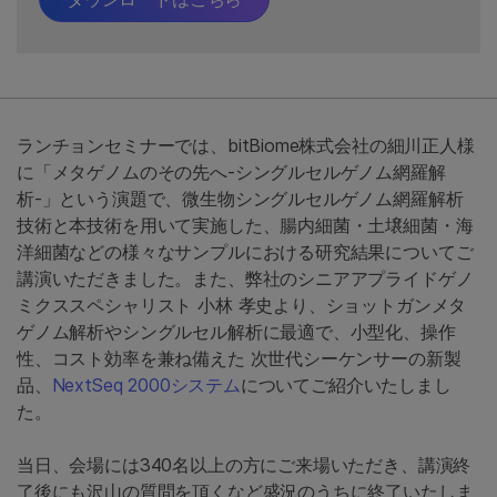
ランチョンセミナーでは、bitBiome株式会社の細川正⼈様
に「メタゲノムのその先へ-シングルセルゲノム網羅解
析-」という演題で、微生物シングルセルゲノム網羅解析
技術と本技術を用いて実施した、腸内細菌・土壌細菌・海
洋細菌などの様々なサンプルにおける研究結果についてご
講演いただきました。また、弊社のシニアアプライドゲノ
ミクススペシャリスト 小林 孝史より、ショットガンメタ
ゲノム解析やシングルセル解析に最適で、小型化、操作
性、コスト効率を兼ね備えた 次世代シーケンサーの新製
品、
NextSeq 2000システム
についてご紹介いたしまし
た。
当日、会場には340名以上の方にご来場いただき、講演終
了後にも沢山の質問を頂くなど盛況のうちに終了いたしま