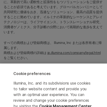
に、革新的で高い柔軟性と拡張性をもつソリューションをご提供す
ることが必須であると考えています。グローバルカンパニーとして
共同研究に価値をおき、迅速なソリューション、最高の品質を提供
することに努めています。イルミナの革新的なシーケンスとアレイ
テクノロジーは、ライフサイエンス、トランスレーショナル研究、
消費者ゲノミクス、分子診断の分野において画期的な進歩を支えて
います。
すべての商標および登録商標は、 Illumina, Inc または各所有者に帰
属します。
商標および登録商標の詳細は
jp.illumina.com/company/legal.html
をご覧ください。
Cookie Management Center
Cookie preferences
プライバシーポリシ
Illumina, Inc. and its subdivisions use cookies
to tailor website content and provide you
with an optimal user experience. You can
review and change your cookie preferences
© 2026 Illumina, Inc. All rights reserved.
by visiting the
Cookie Management Center
.