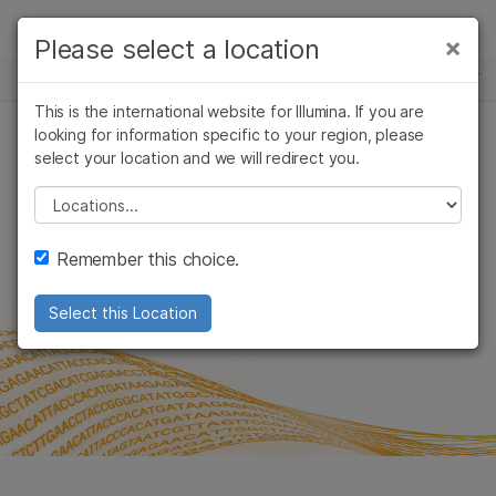
製品
×
Please select a location
×
お気に入りの分野を選択すると、関連性の
イベント
ソリューション
高いコンテンツへのリンクが表示されます:
This is the international website for Illumina. If you are
Skip to content
ラーニング
looking for information specific to your region, please
がん研究
臨床オンコロジー
第93回日本細菌学会総会
select your location and we will redirect you.
微生物研究
生殖医学
企業情報
イベント開催レポート
農学研究
遺伝性および希少疾
Please select a location
複雑な疾患
患研究
サポート
Remember this choice.
お気に入りの分野を選択
Select this Location