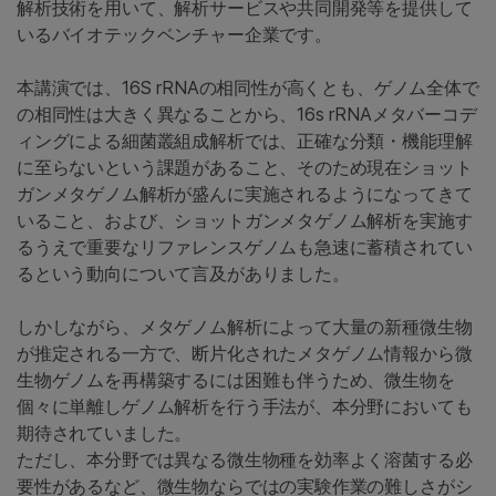
解析技術を⽤いて、解析サービスや共同開発等を提供して
いるバイオテックベンチャー企業です。
本講演では、16S rRNAの相同性が⾼くとも、ゲノム全体で
の相同性は⼤きく異なることから、16s rRNAメタバーコデ
ィングによる細菌叢組成解析では、正確な分類・機能理解
に⾄らないという課題があること、そのため現在ショット
ガンメタゲノム解析が盛んに実施されるようになってきて
いること、および、ショットガンメタゲノム解析を実施す
るうえで重要なリファレンスゲノムも急速に蓄積されてい
るという動向について言及がありました。
しかしながら、メタゲノム解析によって⼤量の新種微⽣物
が推定される一方で、断片化されたメタゲノム情報から微
⽣物ゲノムを再構築するには困難も伴うため、微生物を
個々に単離しゲノム解析を行う手法が、本分野においても
期待されていました。
ただし、本分野では異なる微生物種を効率よく溶菌する必
要性があるなど、微⽣物ならではの実験作業の難しさがシ