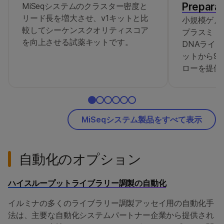
Preparat
MiSeqシステムのクラスター密度と
リード長を増大させ、v1キットと比
小規模ゲノ
較してシーケンスクオリティスコア
プラスミド
を向上させる試薬キットです。
DNAライ
ットから9
ローを提供
MiSeqシステム製品をすべて表示
自動化のオプション
ハイスループットライブラリー調製の自動化
イルミナの多くのライブラリー調製アッセイ用の自動化手
法は、主要な自動化システムパートナー企業から提供され