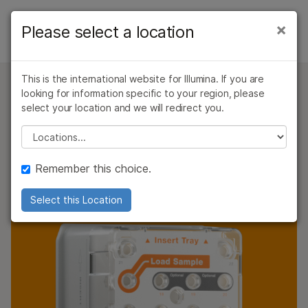
製品
×
Please select a location
×
お気に入りの分野を選択すると、関連性の
INSTRUMENTS
ソリューション
高いコンテンツへのリンクが表示されます:
MiSeq System Overview
This is the international website for Illumina. If you are
ラーニング
がん研究
臨床オンコロジー
looking for information specific to your region, please
MiSeqシーケンスシステムの製品およびサービス
微生物研究
生殖医学
アプリケーションと手法
select your location and we will redirect you.
柔軟性、拡張性、効率性
企業情報
農学研究
遺伝性および希少疾
Please select a location
仕様
複雑な疾患
患研究
サポート
MiSeqワークフローとアプリケーションに対応する適切な
製品とサービス
Remember this choice.
シーケンスキットおよびシーケンス試薬、自動化、ソフト
お気に入りの分野を選択
ウェア、サービスを見つけましょう
ご購入
Select this Location
サポート
ご質問