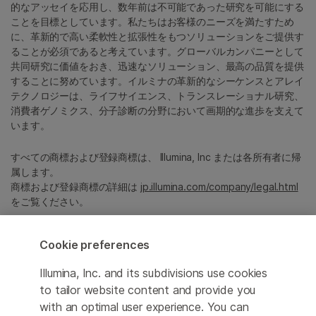
的なアッセイを応用し、数年前は不可能であった研究を可能にする
ことを目標としています。私たちはお客様のニーズを満たすため
に、革新的で高い柔軟性と拡張性をもつソリューションをご提供す
ることが必須であると考えています。グローバルカンパニーとして
共同研究に価値をおき、迅速なソリューション、最高の品質を提供
することに努めています。イルミナの革新的なシーケンスとアレイ
テクノロジーは、ライフサイエンス、トランスレーショナル研究、
消費者ゲノミクス、分子診断の分野において画期的な進歩を支えて
います。
すべての商標および登録商標は、 Illumina, Inc または各所有者に帰
属します。
商標および登録商標の詳細は
jp.illumina.com/company/legal.html
をご覧ください。
Cookie preferences
Cookie Management Center
プライバシーポリシ
Illumina, Inc. and its subdivisions use cookies
to tailor website content and provide you
with an optimal user experience. You can