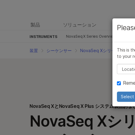
製品
ソリューション
ラーニ
Pleas
NovaSeq X Series Overview
仕様
アプリ
INSTRUMENTS
ハ
This is t
装置
シーケンサー
NovaSeq Xシリーズ
製
to your r
よ
Pleas
オ
Reme
イ
Select 
NovaSeq XとNovaSeq X Plus システム製品
NovaSeq X