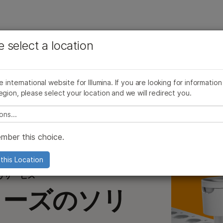
お気に入りの分野を選択すると、関連性の高いコンテン
ング
企業情報
サポート
お気に入
e select a location
ツへのリンクが表示されます:
ケーションと手法
バーチャルツアー
製品とサービス
ご購入
サポート
がん研究
臨床オンコロジー
微生物研究
生殖医学
イスループットへの移行
ソフトウェアおよびインフォマティクス
he international website for Illumina. If you are looking for information
品とサービス
農学研究
遺伝性および希少疾患研究
egion, please select your location and we will redirect you.
り幅広く、より深いシーケンス
複雑な疾患
e select a location
ミクスソリューション
mber this choice.
ノベーションロードマップ
this Location
およびサービス
シリーズのソリ