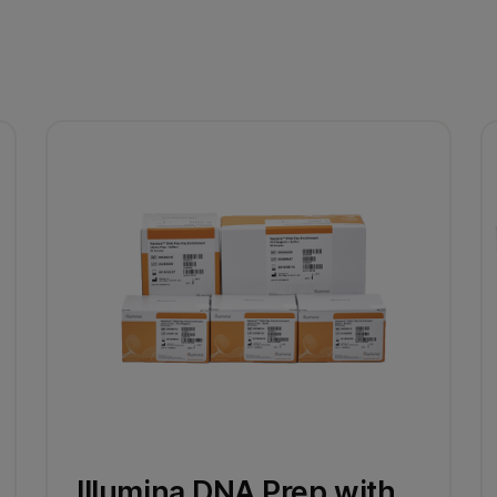
Illumina DNA Prep with