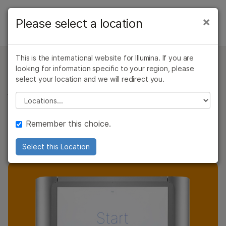
製品
×
Please select a location
×
お気に入りの分野を選択すると、関連性の
INSTRUMENTS
ソリューション
高いコンテンツへのリンクが表示されます:
NovaSeq X Series Overview
This is the international website for Illumina. If you are
ラーニング
がん研究
臨床オンコロジー
looking for information specific to your region, please
NovaSeq Xシリーズ仕様
微生物研究
生殖医学
仕様
select your location and we will redirect you.
ハイスループットシーケンス
企業情報
農学研究
遺伝性および希少疾
Please select a location
アプリケーションと手法
複雑な疾患
患研究
の新標準
サポート
バーチャルツアー
Remember this choice.
新たなレベルに到達したNovaSeq Xシリーズおよび
お気に入りの分野を選択
製品とサービス
NovaSeq X Plusシステムのシーケンスアウトプット、サ
Select this Location
ンプルスループットおよび仕様
ご購入
サポート
お問い合わせ