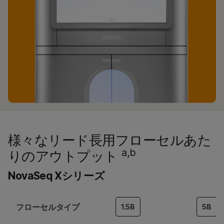
様々なリード長用フローセルあた
a,b
りのアウトプット
NovaSeq Xシリーズ
c
フローセルタイプ
1.5B
5B