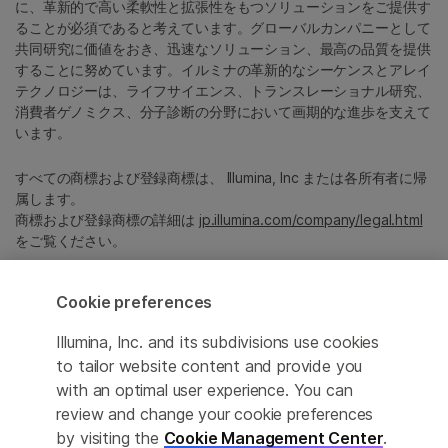
に、革新的で高い柔軟性と拡張性をもつソリューションをご提供す
ることが必須であると考えています。グローバルカンパニーとして
共同研究に価値をおき、迅速なソリューション、最高の品質を提供
することに努めています。イルミナの革新的なシーケンスとアレイ
テクノロジーは、ライフサイエンス、トランスレーショナル研究、
消費者ゲノミクス、分子診断の分野において画期的な進歩を支えて
います。
すべての商標および登録商標は、 Illumina, Inc または各所有者に帰
属します。
商標および登録商標の詳細は
jp.illumina.com/company/legal.html
をご覧ください。
Cookie preferences
Cookie Management Center
プライバシーポリシ
Illumina, Inc. and its subdivisions use cookies
to tailor website content and provide you
with an optimal user experience. You can
review and change your cookie preferences
© 2026 Illumina, Inc. All rights reserved.
by visiting the
Cookie Management Center
.