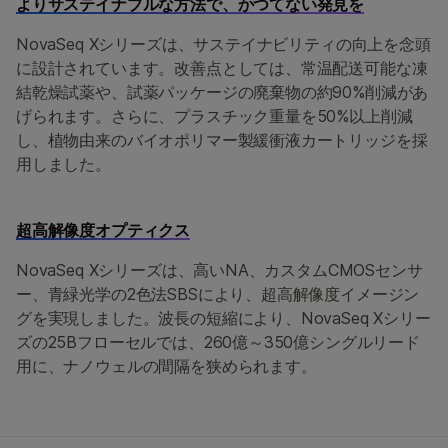
よりサステイナブルな方法で、かつてない発見を
NovaSeq Xシリーズは、サステイナビリティの向上を念頭
に設計されています。改善点としては、常温配送可能な凍
結乾燥試薬や、試薬パッケージの廃棄物の約90%削減があ
げられます。さらに、プラスチック重量を50%以上削減
し、植物由来のバイオポリマー製緩衝液カートリッジを採
用しました。
超高解像度オプティクス
NovaSeq Xシリーズは、高いNA、カスタムCMOSセンサ
ー、青緑光学の2色法SBSにより、超高解像度イメージン
グを実現しました。波長の短縮により、NovaSeq Xシリー
ズの25Bフローセルでは、260億～350億シングルリード
用に、ナノウェルの間隔を狭められます。