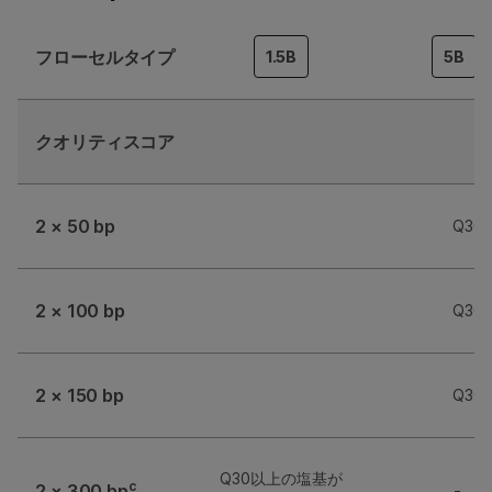
c
フローセルタイプ
1.5B
5B
クオリティスコア
2 × 50 bp
Q3
2 × 100 bp
Q3
2 × 150 bp
Q3
Q30以上の塩基が
c
2 × 300 bp
-