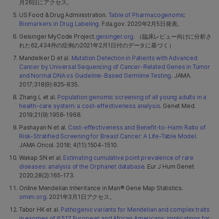
月26日にアクセス。
US Food & Drug Administration.
Table of Pharmacogenomic
Biomarkers in Drug Labeling
. Fda.gov. 2020年2月5日発表。
Geisinger MyCode Project.
geisinger.org
. （臨床レビュー向けに分析さ
れた62,434件の症例の2021年2月1日付のデータに基づく）
Mandelker D et al.
Mutation Detection in Patients with Advanced
Cancer by Universal Sequencing of Cancer-Related Genes in Tumor
and Normal DNA vs Guideline-Based Germline Testing
. JAMA.
2017;318(9):825-835.
Zhang L et al.
Population genomic screening of all young adults in a
health-care system: a cost-effectiveness analysis
. Genet Med.
2019;21(9):1958-1968.
Pashayan N et al.
Cost-effectiveness and Benefit-to-Harm Ratio of
Risk-Stratified Screening for Breast Cancer: A Life-Table Model
.
JAMA Oncol. 2018; 4(11):1504-1510.
Wakap SN et al.
Estimating cumulative point prevalence of rare
diseases: analysis of the Orphanet database
. Eur J Hum Genet.
2020;28(2):165-173.
Online Mendelian Inheritance in Man® Gene Map Statistics.
omim.org
. 2021年3月1日アクセス。
Tabor HK et al.
Pathogenic variants for Mendelian and complex traits
in exomes of 6,517 European and African Americans: implications for