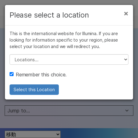
製品
×
Please select a location
×
お気に入りの分野を選択すると、関連性の
プレシジョンヘルス
ソリューション
高いコンテンツへのリンクが表示されます:
Skip to content
This is the international website for Illumina. If you are
ラーニング
プレシジョンメディシ
looking for information specific to your region, please
がん研究
臨床オンコロジー
select your location and we will redirect you.
微生物研究
生殖医学
企業情報
ンの応用の拡大
農学研究
遺伝性および希少疾
Please select a location
複雑な疾患
患研究
サポート
より個別化した、より効果的で、より費用効率
Remember this choice.
の高い治療と医療へのアプローチを目指した取
お気に入りの分野を選択
Select this Location
り組み