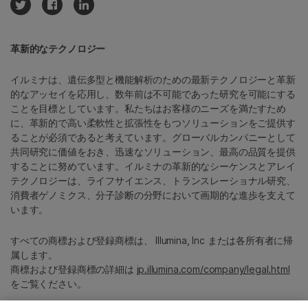
革新的なテクノロジー
イルミナは、遺伝多型と機能解析のための最新テクノロジーと革新
的なアッセイを応用し、数年前は不可能であった研究を可能にする
ことを目標としています。私たちはお客様のニーズを満たすため
に、革新的で高い柔軟性と拡張性をもつソリューションをご提供す
ることが必須であると考えています。グローバルカンパニーとして
共同研究に価値をおき、迅速なソリューション、最高の品質を提供
することに努めています。イルミナの革新的なシーケンスとアレイ
テクノロジーは、ライフサイエンス、トランスレーショナル研究、
消費者ゲノミクス、分子診断の分野において画期的な進歩を支えて
います。
すべての商標および登録商標は、 Illumina, Inc または各所有者に帰
属します。
商標および登録商標の詳細は
jp.illumina.com/company/legal.html
をご覧ください。