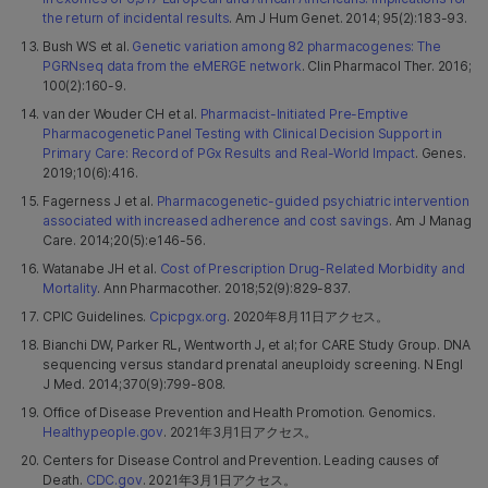
the return of incidental results
. Am J Hum Genet. 2014; 95(2):183-93.
Bush WS et al.
Genetic variation among 82 pharmacogenes: The
PGRNseq data from the eMERGE network
. Clin Pharmacol Ther. 2016;
100(2):160-9.
van der Wouder CH et al.
Pharmacist-Initiated Pre-Emptive
Pharmacogenetic Panel Testing with Clinical Decision Support in
Primary Care: Record of PGx Results and Real-World Impact
. Genes.
2019;10(6):416.
Fagerness J et al.
Pharmacogenetic-guided psychiatric intervention
associated with increased adherence and cost savings
. Am J Manag
Care. 2014;20(5):e146-56.
Watanabe JH et al.
Cost of Prescription Drug-Related Morbidity and
Mortality
. Ann Pharmacother. 2018;52(9):829-837.
CPIC Guidelines.
Cpicpgx.org
. 2020年8月11日アクセス。
Bianchi DW, Parker RL, Wentworth J, et al; for CARE Study Group. DNA
sequencing versus standard prenatal aneuploidy screening. N Engl
J Med. 2014;370(9):799-808.
Office of Disease Prevention and Health Promotion. Genomics.
Healthypeople.gov
. 2021年3月1日アクセス。
Centers for Disease Control and Prevention. Leading causes of
Death.
CDC.gov
. 2021年3月1日アクセス。