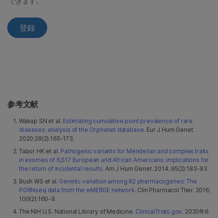
参考文献
Wakap SN et al.
Estimating cumulative point prevalence of rare
diseases: analysis of the Orphanet database
. Eur J Hum Genet.
2020;28(2):165-173.
Tabor HK et al.
Pathogenic variants for Mendelian and complex traits
in exomes of 6,517 European and African Americans: implications for
the return of incidental results
. Am J Hum Genet. 2014; 95(2):183-93.
Bush WS et al.
Genetic variation among 82 pharmacogenes: The
PGRNseq data from the eMERGE network
. Clin Pharmacol Ther. 2016;
100(2):160-9.
The NIH U.S. National Library of Medicine.
ClinicalTrials.gov
. 2020年6