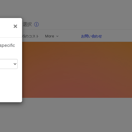
×
りの分野を選択
×
るNGS
NGSのコスト
More
お問い合わせ
 specific