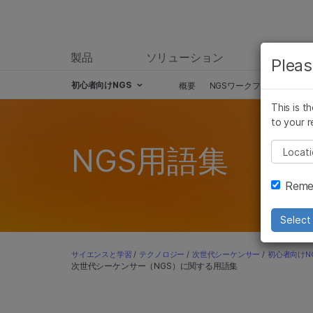
製品
ソリューション
ラーニ
Pleas
初心者向けNGS
概要
NGSワークフロー
NG
Skip to content
This is t
to your r
Pleas
NGS用語集
Remem
Select 
サイエンスと学習
/
テクノロジー
/
次世代シーケンサー
/
初心者向けN
次世代シーケンサー（NGS）に関する用語集