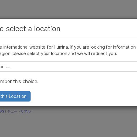
お気に入りの分野を選択すると、関連性の高いコンテン
ング
企業情報
サポート
お気に入
ツへのリンクが表示されます:
e select a location
Sアプリケーション
NGSの利点
NGSバイオインフォマティクス
ラボにおけ
がん研究
臨床オンコロジー
he international website for Illumina. If you are looking for information
微生物研究
生殖医学
egion, please select your location and we will redirect you.
農学研究
遺伝性および希少疾患研究
複雑な疾患
e select a location
ber this choice.
this Location
GS
/
チュートリアル :