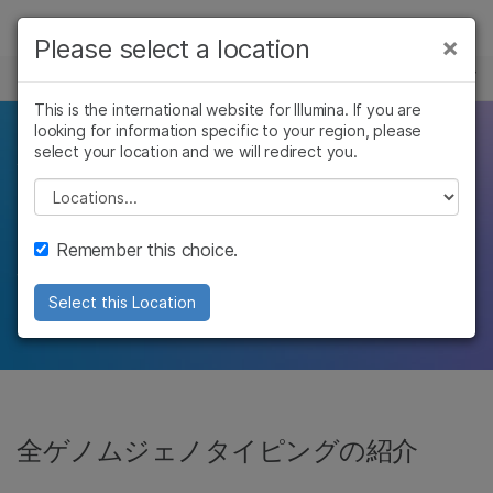
製品
×
Please select a location
×
お気に入りの分野を選択すると、関連性の
ジェノタイピング
ソリューション
高いコンテンツへのリンクが表示されます:
This is the international website for Illumina. If you are
looking for information specific to your region, please
ラーニング
ゲノム全体のバリアン
がん研究
臨床オンコロジー
select your location and we will redirect you.
微生物研究
生殖医学
企業情報
Please select a location
トの同定
農学研究
遺伝性および希少疾
複雑な疾患
患研究
サポート
Remember this choice.
ゲノムワイドジェノタイピングのためのアレイ
お気に入りの分野を選択
およびシーケンス技術
Select this Location
全ゲノムジェノタイピングの紹介