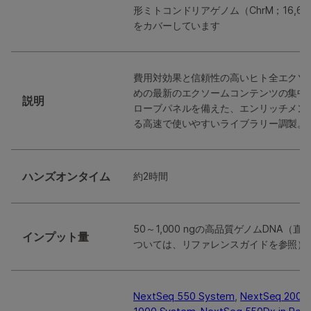
形ミトコンドリアゲノム（ChrM；16,65
をカバーしています
費用対効果と信頼性の高いヒト全エクソ
めの最新のエクソームコンテンツの集中
説明
ローブパネルを備えた、エンリッチメン
る高速で使いやすいライブラリー調製。
ハンズオンタイム
約2時間
50～1,000 ngの高品質ゲノムDNA（
インプット量
ついては、リファレンスガイドを参照）
NextSeq 550 System
,
NextSeq 2000