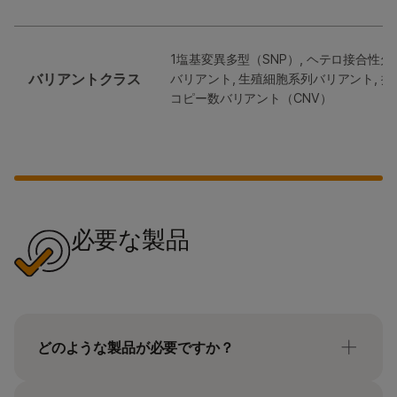
1塩基変異多型（SNP）, ヘテロ接合性欠失
バリアントクラス
バリアント, 生殖細胞系列バリアント, 挿入 
コピー数バリアント（CNV）
必要な製品
どのような製品が必要ですか？
Illumina DNA Prep with Exome 2.5 Enrichmentキ