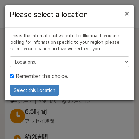
製品
×
Please select a location
×
お気に入りの分野を選択すると、関連性の
製品
製品
ソリューション
高いコンテンツへのリンクが表示されます:
概要
This is the international website for Illumina. If you are
ラーニング
お問い合わせ
がん研究
臨床オンコロジー
looking for information specific to your region, please
Illumina DNA Prep with Exome 2.5
微生物研究
生殖医学
タイプ別
select your location and we will redirect you.
企業情報
農学研究
遺伝性および希少疾
Enrichment
Please select a location
研究分野別
複雑な疾患
患研究
包括的で最新のエクソームエンリッチメントパネルを
サポート
装置の互換性別
含む、高性能で高速かつ信頼性の高いヒト全エクソー
Remember this choice.
ムシーケンスソリューションです。
お気に入りの分野を選択
製品ライン別
Select this Location
Illumina DNA Prep with Exome 2.5 Enrichment
すべての製品を見る
データシート
PDF 1 MB
8 バージョン
6.5時間
製品バンドル
アッセイ時間
概要
約2時間