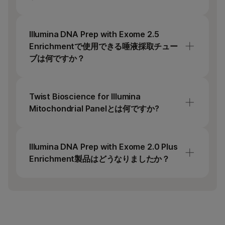
ラリーの定量化とノーマライゼーションが必
要です。
このプロトコールは、EDTA採血管に採取した
新鮮血で検証されています。他の抗凝固薬を
Illumina DNA Prep with Exome 2.5
使用できますが、このキットを使用する際に
Enrichmentで使用できる唾液採取チュー
は保証されません。
ブは何ですか？
このプロトコールは、Oragene DNA唾液採取
チューブでのみ採取された唾液について検証
Twist Bioscience for Illumina
されています。
Mitochondrial Panelとは何ですか?
Twist Bioscience for Illumina Mitochondrial
Panelは、ミトコンドリアゲノム（chrM）の
Illumina DNA Prep with Exome 2.0 Plus
16,659塩基対（bp）と37の遺伝子をカバーす
Enrichment製品はどうなりましたか？
るように設計された固定コンテンツパネル
で、ミトコンドリアDNA（mtDNA）バリアン
旧称Illumina DNA Prep with Exome 2.0 Plus
トのエンリッチメントとシーケンスを可能に
Enrichmentは、現在、Illumina DNA Prep with
します。このパネルをIllumina DNA Prep with
Exome 2.5 Enrichment（カタログ番号
Exome 2.5 Enrichmentプロトコールの添加パ
20077595および20077596）に名称が変更さ