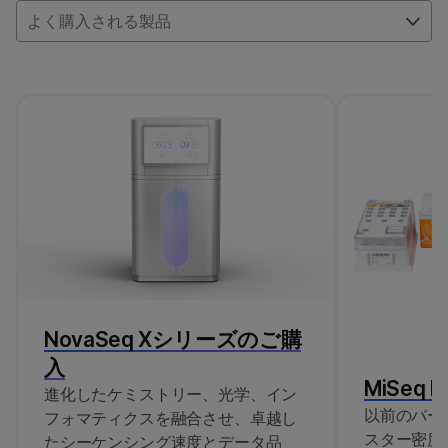
ネルとして使用し、実験にChrMのカバレッジ
れています。エクソームパネルオリゴは変更
よく購入される製品
を追加します。
されていませんが、含まれるインデックスは
Illumina DNA/RNA UD インデックスに更新さ
れました。
NovaSeq Xシリーズのご購
入
MiSeq Re
進化したケミストリー、光学、イン
以前のバー
フォマティクスを融合させ、卓越し
スター密度
たシーケンシング速度とデータ品