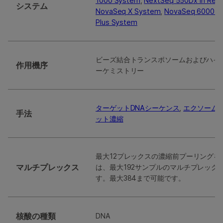
1000 System
,
NextSeq 550Dx in Res
システム
NovaSeq X System
,
NovaSeq 6000 S
Plus System
ビーズ結合トランスポソームおよびハイ
作用機序
ーケミストリー
ターゲットDNAシーケンス
,
エクソーム
手法
ット濃縮
最大12プレックスの濃縮前プーリングを
マルチプレックス
は、最大192サンプルのマルチプレック
す。最大384まで可能です。
核酸の種類
DNA