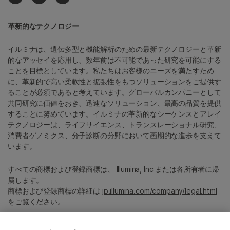
革新的なテクノロジー
イルミナは、遺伝多型と機能解析のための最新テクノロジーと革新
的なアッセイを応用し、数年前は不可能であった研究を可能にする
ことを目標としています。私たちはお客様のニーズを満たすため
に、革新的で高い柔軟性と拡張性をもつソリューションをご提供す
ることが必須であると考えています。グローバルカンパニーとして
共同研究に価値をおき、迅速なソリューション、最高の品質を提供
することに努めています。イルミナの革新的なシーケンスとアレイ
テクノロジーは、ライフサイエンス、トランスレーショナル研究、
消費者ゲノミクス、分子診断の分野において画期的な進歩を支えて
います。
すべての商標および登録商標は、 Illumina, Inc または各所有者に帰
属します。
商標および登録商標の詳細は
jp.illumina.com/company/legal.html
をご覧ください。