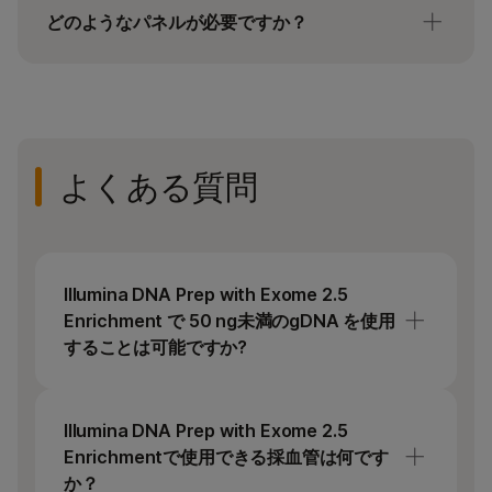
ットには、ライブラリー調製、エンリッチメント、
どのようなパネルが必要ですか？
エンリッチメントプローブパネル、精製ビーズ、イ
ンデックスアダプター試薬が含まれます。必要に応
添加パネル
じて、別のインデックスセットを選択してくださ
Illumina DNA Prep with Exome 2.5 Enrichment Kit
い。
は、Twist Bioscience for Illumina Mitochondrial
Twist Bioscience for Illumina Mitochondrial Panel
PanelまたはIllumina Custom Enrichment Panel v2
よくある質問
は、ミトコンドリアDNAバリアントのエンリッチ
とともに添加パネルとして使用できます。カスタム
メントとシーケンスを可能にするオプションの固定
濃縮パネルは、DesignStudioデザインツールまた
コンテンツスパイクインパネルです。
はIllumina Conciergeデザインチームを通じて設計
することができます
直接血液をインプットするには、Flex Lysis
Illumina DNA Prep with Exome 2.5
Reagent Kitが必要です。
Enrichment で 50 ng未満のgDNA を使用
することは可能ですか?
Infinium MIDI Heatblock Insertは、SciGene
HybExマイクロヒートシステムに適合し、エンリ
はい、10～49 ngのgDNAインプットを使用で
ッチメントステップに必要です。
きます。ただし、このプロトコールでは、濃
Illumina DNA Prep with Exome 2.5
縮前のライブラリーの最終収量が< 50 ngにノ
Enrichmentで使用できる採血管は何です
ーマライズされないため、濃縮前後のライブ
か？