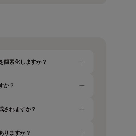
ーセルシーケンスランに必要な製品が含
ーを必要とするシーケンスラン用に、イ
ライマーを購入いただけます（別売）。
スを簡素化しますか？
とフローセルを含む統合カートリッジを
し、シーケンスラン全体の効率を向
ですか？
ースの送液によりメンテナンスが簡
最小限に抑えます。
ョンと、サンプルスループットをサポー
はさまざまです。ランタイムは約4
生成されますか？
大100Mのシングルリードと200Mの
い。
がありますか？