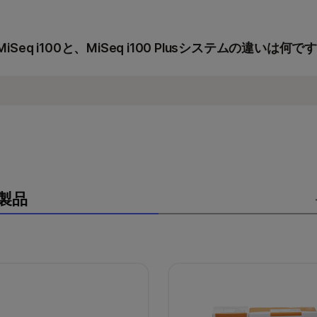
詳細については、
MiSeq i100シリーズ仕様
をご覧くださ
MiSeq i100シリーズは、4つのフローセルタイプで最
び25MフローセルはMiSeq i100システムで、5M、25M、
MiSeq i100と、MiSeq i100 Plusシステムの違いは何で
i100 Plusシステムで使用できます。
MiSeq i100システムは、5Mおよび25Mフローセル
詳細については、
MiSeq i100シリーズ仕様
をご覧くださ
データ出力とサンプルスループットをサポートします。MiSeq
25M、50M、100Mのフローセルを用いて、より幅広
あたりのシーケンス数を増やして、大規模な研究に適し
製品