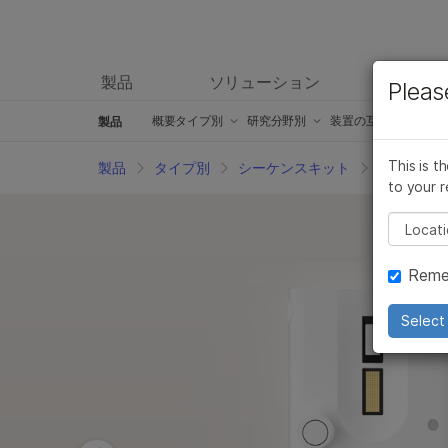
製品
ソリューション
ラーニ
Pleas
概要
タイプ別
研究分野別
装置の互換性別
製品
シーケンスキット
がん研究製品
iScan製品
This is t
製品
タイプ別
シーケンスキット
シーケンス
to your r
マイクロアレイ用キット製品および試薬
微生物学研究製品
iSeq 100製品
Pleas
臨床研究用製品
創薬ゲノム製品
MiSeqの製品
Reme
インフォマティクス製品
複雑な疾患の研究製品
MiSeqの製品
分子生物学用試薬
アグリゲノム関連製品
MiSeqDx システ
Select 
グローバルIVD製品
生殖医学製品
NextSeq 500お
アクセサリー製品
遺伝性疾患の製品
NovaSeq 6000
サービスおよびトレーニング製品
NovaSeq 6000