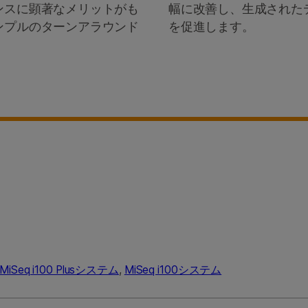
ンスに顕著なメリットがも
幅に改善し、生成された
ンプルのターンアラウンド
を促進します。
。
MiSeq i100 Plusシステム
,
MiSeq i100システム