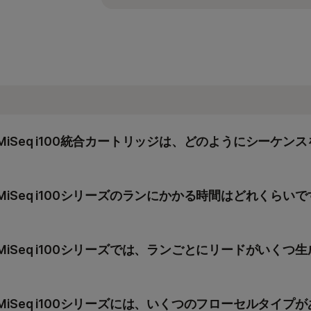
各試薬キットには、シングルフロ
まれています。カスタムプライマ
ンデックスプライマーとリードプ
MiSeq i100統合カートリッジは、どのようにシーケン
MiSeq i100シリーズ試薬キットは、シーケンス試薬
使用し、それによりライブラリーローディングを簡素化
MiSeq i100シリーズのランにかかる時間はどれくらい
上させて、エラーを最小限に抑えます。カートリッジベ
単で、サンプルとラン間のクロスコンタミネーションを
MiSeq i100シリーズには、さまざまなアプリケーシ
トする複数の試薬構成があります。各構成のランタイム
MiSeq i100シリーズでは、ランごとにリードがいくつ
時間～24時間です。
MiSeq i100シリーズは、フローセルタイプに応じて、最
詳細については、
MiSeq i100シリーズ仕様
をご覧くださ
ペアエンドリードの生成が可能です。」
MiSeq i100シリーズには、いくつのフローセルタイプ