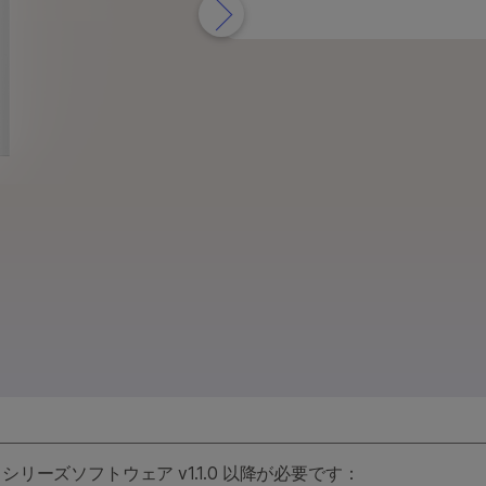
& 2000製品
StrataMap Spatialトランスクリプトーム
ーズ製品
Illumina SOMAmer proteomics
Pillar oncoRevealパネル
0 シリーズソフトウェア v1.1.0 以降が必要です：