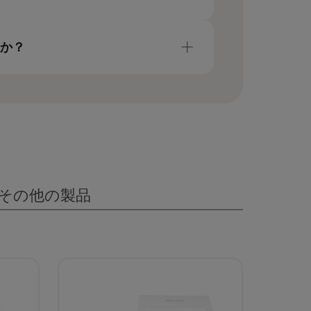
い。
大11種類の構成を提供します。5Mおよ
50M、100MフローセルはMiSeq
すか？
を実行する低コストの装置で、より低い
い。
 i100 Plusシステムは、5M、
いスループットに対応し、１サンプル
ています。
その他の製品