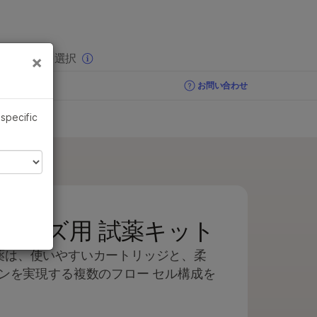
×
りの分野を選択
×
お問い合わせ
 specific
0 シリーズ用‭ 試薬キット
ズ用試薬は、使いやすいカートリッジと、柔
ンを実現する複数のフロー セル構成を