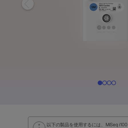
NextSeq 1000 
NovaSeq Xシリ
MiSeq i100製品
以下の製品を使用するには、MiSeq i10