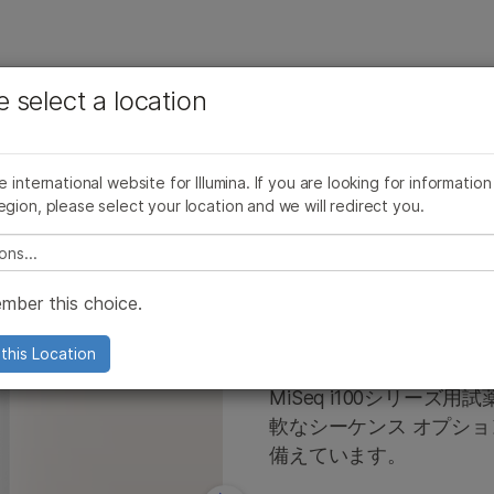
お気に入りの分野を選択すると、関連性の高いコンテン
ング
企業情報
サポート
お気に入
e select a location
ツへのリンクが表示されます:
製品ライン別
すべての製品を見る
製品バンドル
がん研究
臨床オンコロジー
微生物研究
生殖医学
AmpliSeq for Illumina
he international website for Illumina. If you are looking for information
試薬およびフローセル
MiSeq i100 シリーズ用‭ 試薬キット
農学研究
遺伝性および希少疾患研究
egion, please select your location and we will redirect you.
TruSight Oncology製品ライン
複雑な疾患
e select a location
TruSightパネル
mber this choice.
Illumina DNA Prep
ム製品
Infiniumアレイ
MiSeq i10
this Location
よびNextSeq 550製品
Pillar oncoRevealパネル
MiSeq i100シリー
軟なシーケンス オプショ
製品
TruPath Genomeソリューション
備えています。
製品
イルミナ5塩基ソリューション