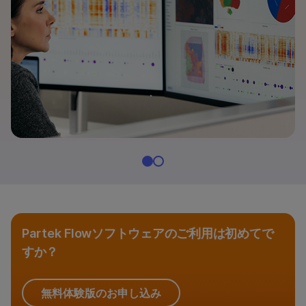
DRAGEN二次解析
BaseSpace Sequence Hub
Illumina Connected Analytics
Emedgeneソフトウェア
Illumina Connected Insights
ラボ管理ソフトウェア
マイクロアレイソフトウェア
DesignStudio Custom Assay Designer
BlueFuse Multi Software
Partek Flowソフトウェアのご利用は初めてで
すか？
iCreditによるクラウドデータ保存と解析
Partek Flowソフトウェア
無料体験版のお申し込み