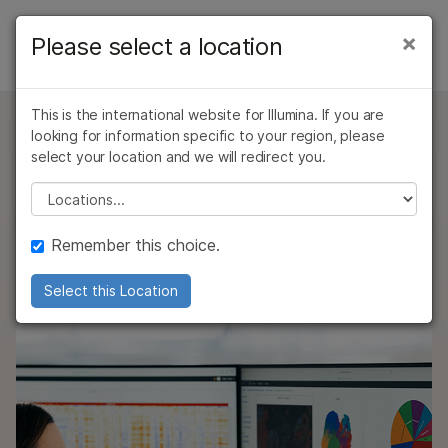
製品
×
Please select a location
×
お気に入りの分野を選択すると、関連性の
製品
インフォマティクス製品
ソリューション
高いコンテンツへのリンクが表示されます:
タイプ別
This is the international website for Illumina. If you are
ラーニング
お問い合わせ
がん研究
臨床オンコロジー
looking for information specific to your region, please
Partek Flowソフトウェア
微生物研究
生殖医学
研究分野別
select your location and we will redirect you.
企業情報
農学研究
遺伝性および希少疾
マルチオミクスデータの解析と視覚化のための使いや
Please select a location
装置の互換性別
複雑な疾患
患研究
すい、バイオインフォマティクスソフトウェア。
サポート
製品ライン別
Remember this choice.
Partek Flow software
お気に入りの分野を選択
データシート
PDF 2 MB
9 バージョン
すべての製品を見る
Select this Location
製品バンドル
概要
Illumina Connected Multiomics