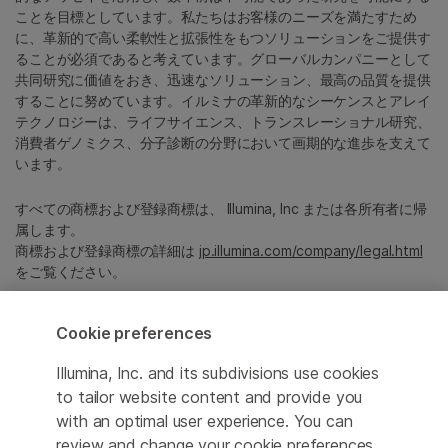
ことを目標としています。私たちはお客様のニーズを満たすため
に、革新的で高い柔軟性と拡張性をもつソリューションをご提供す
ることが必須であると考えています。グローバルカンパニーとして
共同研究に価値をおき、迅速なソリューション、最高の品質を提供
することに努めています。イルミナの革新的なシーケンスとアレイ
テクノロジーは、ライフサイエンス、トランスレーショナル研究、
消費者ゲノミクス、分子診断の分野において画期的な進歩を支えて
います。
すべての商標および登録商標は、 Illumina, Inc または各所有者に帰
属します。
商標および登録商標の詳細は
jp.illumina.com/company/legal.html
をご覧ください。
Cookie preferences
Cookie Management Center
プライバシーポリシ
Illumina, Inc. and its subdivisions use cookies
to tailor website content and provide you
with an optimal user experience. You can
review and change your cookie preferences
© 2026 Illumina, Inc. All rights reserved.