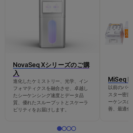
の組織画像、バイオリンプロット、および箱
ひげ図。
NovaSeq Xシリーズのご購
入
MiSeq Re
進化したケミストリー、光学、イン
以前のバー
フォマティクスを融合させ、卓越し
スター密度
たシーケンシング速度とデータ品
ーケンスの
質、優れたスループットとスケーラ
善、最適化
ビリティをお届けします。