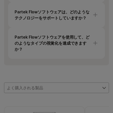
バルクRNA-Seq、シングルセル解析、空間ト
ランスクリプトミクス、ChIP-Seqおよび
Partek Flowソフトウェアは、どのような
ATAC-Seq、DNA-Seq、メタゲノミクス、マ
テクノロジーをサポートしていますか？
イクロアレイ、パスウェイ解析
バルクおよびシングルセルNGS、空間解析、
マイクロアレイ、フローサイトメトリー
Partek Flowソフトウェアを使用して、ど
のようなタイプの視覚化を達成できます
か？
Partek Flowソフトウェアは、データを操作お
よび表示するための多くの方法を提供しま
す。利用可能なオプション：PCA、t-SNE、
UMAP、ボルケーノプロット、ヒートマッ
プ、バブルマップ、ベン図、ドットプロッ
よく購入される製品
ト、KEGGパスウェイ、サンキープロット、ヒ
ストグラム、TSSプロット、円グラフ、 Cell
Trajectoryグラフ、ニー（膝）プロット、散布
図（2Dまたは3D）、棒グラフ、組織スポット