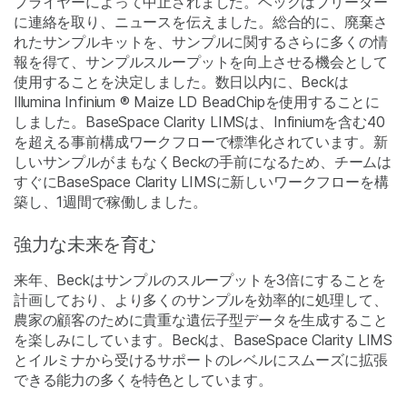
プライヤーによって中止されました。ベックはブリーダー
に連絡を取り、ニュースを伝えました。総合的に、廃棄さ
れたサンプルキットを、サンプルに関するさらに多くの情
報を得て、サンプルスループットを向上させる機会として
使用することを決定しました。数日以内に、Beckは
Illumina Infinium
®
Maize LD BeadChipを使用することに
しました。BaseSpace Clarity LIMSは、Infiniumを含む40
を超える事前構成ワークフローで標準化されています。新
しいサンプルがまもなくBeckの手前になるため、チームは
すぐにBaseSpace Clarity LIMSに新しいワークフローを構
築し、1週間で稼働しました。
強力な未来を育む
来年、Beckはサンプルのスループットを3倍にすることを
計画しており、より多くのサンプルを効率的に処理して、
農家の顧客のために貴重な遺伝子型データを生成すること
を楽しみにしています。Beckは、BaseSpace Clarity LIMS
とイルミナから受けるサポートのレベルにスムーズに拡張
できる能力の多くを特色としています。