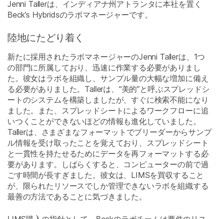
Jenni Tallerは、インディアナ州アトランタに本社を置く
Beck’s Hybridsのラボマネージャーです。
陸地にたどり着く
新たに採用されたラボマネージャーのJenni Tallerは、1つ
の部門に所属しており、迅速に作業する必要がありまし
た。彼女はラボを組織し、サンプル量の大幅な増加に備え
る必要がありました。Tallerは、“美的”と呼ぶスプレッドシ
ートのシステムを構築しましたが、すぐに検索不能になり
ました。また、スプレッドシートによるワークフローに追
いつくことができないほどの情報も進化していました。
Tallerは、さまざまなフォーマットでブリーダーからサンプ
ル情報を受け取ったことを覚えており、スプレッドシート
と一貫性を持たせるためにデータを再フォーマットする必
要があります。しばらくすると、コンピューターの前で過
ごす時間が長すぎました。彼女は、LIMSを買収すること
が、限られたリソースでしか管理できないラボを組織する
最善の方法であることに気づきました。
LIMS購入の指針として、Beckのラボチームは要件のリス