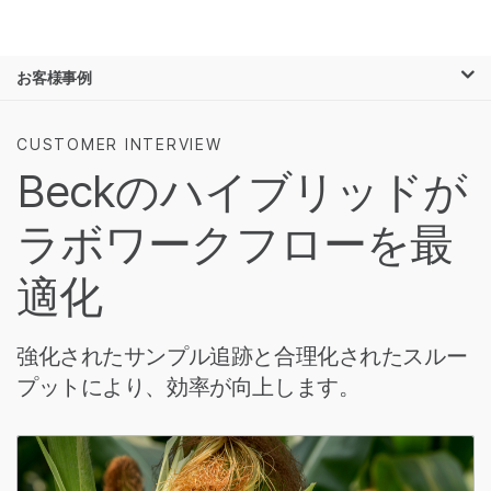
製品
×
お気に入りの分野を選択すると、関連性の
お客様事例
ソリューション
高いコンテンツへのリンクが表示されます:
ラーニング
がん研究
臨床オンコロジー
CUSTOMER INTERVIEW
微生物研究
生殖医学
Beckのハイブリッドが
企業情報
農学研究
遺伝性および希少疾
複雑な疾患
患研究
ラボワークフローを最
サポート
適化
お気に入りの分野を選択
強化されたサンプル追跡と合理化されたスルー
プットにより、効率が向上します。