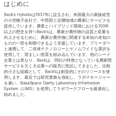
はじめに
Beck’s Hybridsは1937年に設立され、米国最大の家族経営
の小売種子会社で、中西部と近隣地域の農家にサービスを
提供しています。農業とハイブリッド開発における100年
以上の歴史を持つBeck’sは、農家が農作物の品質と収量を
向上させるために、農家が農作物に関連する未知の未知の
ものの一部を制御できるよう支援しています。ブリーダー
と連携して、二倍体テクノロジーとゲノムワイドな選択を
使用して、望ましい形質を組み込んでいます。他のシード
企業とは異なり、Beckは、同社の特徴となっている農家間
サービスを欠く大企業への販売に抵抗してきました。比較
的小さな組織として、Beck’sは創造的にそのリソースを使
用します。最近では研究業務を強化し、ラボマネージャー
を雇い、BaseSpace Clarity Laboratory Information
System（LIMS）を使用してラボワークフローを最適化し
始めました。