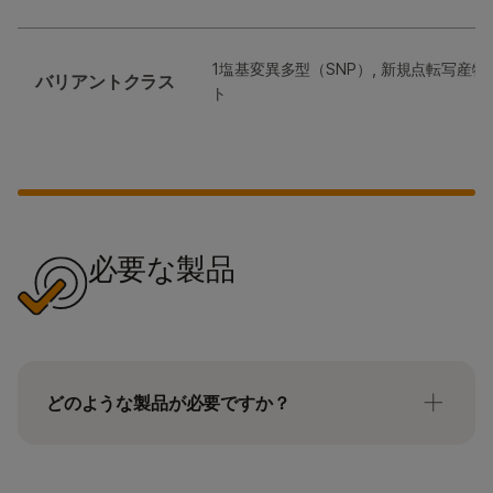
1塩基変異多型（SNP）, 新規点転写産物
バリアントクラス
ト
必要な製品
どのような製品が必要ですか？
イルミナは、お客様のワークフローを柔軟にするモ
ジュラー式の注文製品方式を採用しています。 ラ