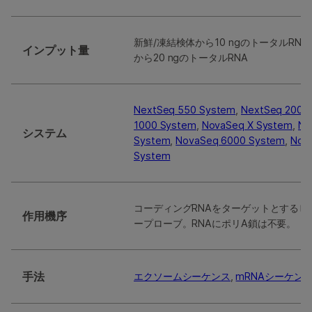
新鮮/凍結検体から10 ngのトータルRNA
インプット量
から20 ngのトータルRNA
NextSeq 550 System
,
NextSeq 2000
1000 System
,
NovaSeq X System
,
Ne
システム
System
,
NovaSeq 6000 System
,
Nova
System
コーディングRNAをターゲットとするビ
作用機序
ープローブ。RNAにポリA鎖は不要。
手法
エクソームシーケンス
,
mRNAシーケン