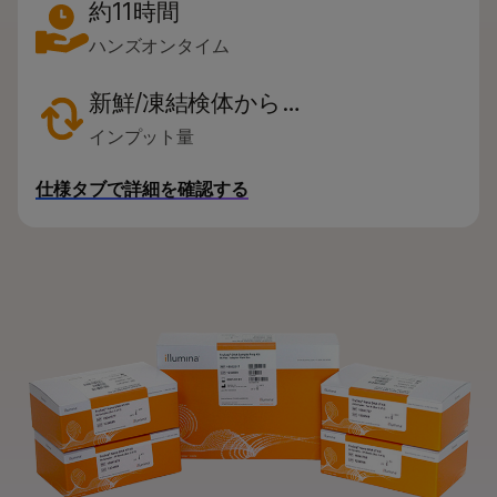
研究分野別
約11時間
ハンズオンタイム
装置の互換性別
製品ライン別
新鮮/凍結検体から…
インプット量
すべての製品を見る
製品バンドル
仕様タブで詳細を確認する
お問い合わせ