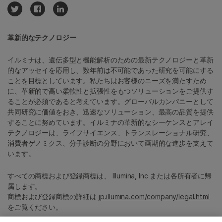
革新的なテクノロジー
イルミナは、遺伝多型と機能解析のための最新テクノロジーと革新
的なアッセイを応用し、数年前は不可能であった研究を可能にする
ことを目標としています。私たちはお客様のニーズを満たすため
に、革新的で高い柔軟性と拡張性をもつソリューションをご提供す
ることが必須であると考えています。グローバルカンパニーとして
共同研究に価値をおき、迅速なソリューション、最高の品質を提供
することに努めています。イルミナの革新的なシーケンスとアレイ
テクノロジーは、ライフサイエンス、トランスレーショナル研究、
消費者ゲノミクス、分子診断の分野において画期的な進歩を支えて
います。
すべての商標および登録商標は、 Illumina, Inc または各所有者に帰
属します。
商標および登録商標の詳細は
jp.illumina.com/company/legal.html
をご覧ください。