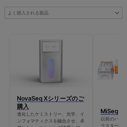
イブラリー調製、濃縮、インデックスアダプター、
エクソームパネル構成品は別売りになります。
よく購入される製品
NovaSeq Xシリーズのご
購入
MiSeq Re
進化したケミストリー、光学、イ
以前のバー
ンフォマティクスを融合させ、卓
ラスター密