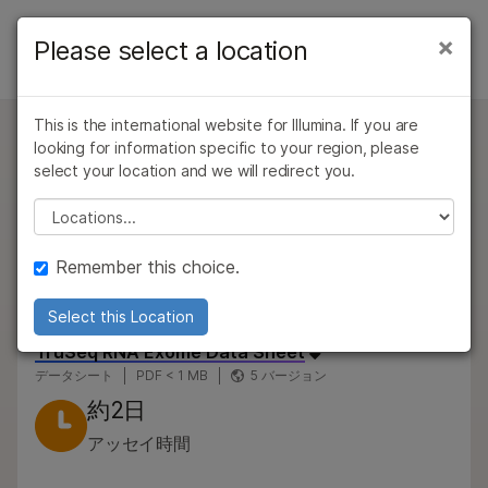
製品
×
Please select a location
×
お気に入りの分野を選択すると、関連性の
製品
製品
ソリューション
高いコンテンツへのリンクが表示されます:
タイプ別
This is the international website for Illumina. If you are
ラーニング
お問い合わせ
がん研究
臨床オンコロジー
looking for information specific to your region, please
TruSeq RNA Exome
微生物研究
生殖医学
研究分野別
select your location and we will redirect you.
企業情報
農学研究
遺伝性および希少疾
ホルマリン固定パラフィン包埋（FFPE）組織やその
Please select a location
装置の互換性別
複雑な疾患
患研究
他の低品質のサンプルからRNAをシーケンスするため
サポート
の再現性と経済性を兼ね備えたソリューションを提供
製品ライン別
Remember this choice.
します。わずか10 ngのトータルRNAから得られる精
お気に入りの分野を選択
すべての製品を見る
度
Select this Location
TruSeq RNA Exome Data Sheet
製品バンドル
データシート
PDF < 1 MB
5 バージョン
概要
約2日
アッセイ時間
タイプ別