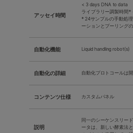
< 3 days DNA to data
ライブラリー調製時間* < 1
アッセイ時間
* 24サンプルの手動
ーションとプーリング
自動化機能
Liquid handling robot(s)
自動化の詳細
自動化プロトコールは
コンテンツ仕様
カスタムパネル
同一のシーケンスリー
説明
ータは、新しい酵素法