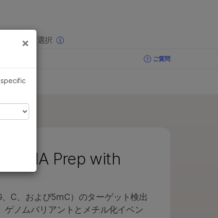
×
りの分野を選択
×
お問い合わせ
ご質問
 specific
se DNA Prep with
、G、C、および5mC）のターゲット検出
、ゲノムバリアントとメチル化イベン