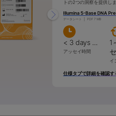
トの2つの洞察を提供し
00製品
 & 2000製品
rataMap Spatialトランスクリプトーム
Illumina 5-Base DNA Pr
製品
シリーズ製品
lumina SOMAmer proteomics
データシート
PDF 7 MB
品
llar oncoRevealパネル
< 3 days …
1
セ
アッセイ時間
イ
仕様タブで詳細を確認す