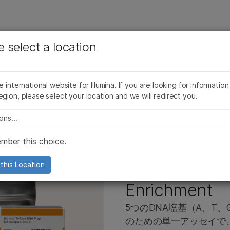
お気に入りの分野を選択すると、関連性の高いコンテン
ング
企業情報
サポート
お気に入
e select a location
ツへのリンクが表示されます:
ライン別
すべての製品を見る
製品バンドル
More
がん研究
臨床オンコロジー
微生物研究
生殖医学
pliSeq for Illumina
製品ライン別
he international website for Illumina. If you are looking for information
ー調製キット
Illumina 5-Base DNA Prep with Enrichment
農学研究
遺伝性および希少疾患研究
egion, please select your location and we will redirect you.
uSight Oncology製品ライン
すべての製品を見る
複雑な疾患
e select a location
uSightパネル
製品バンドル
mber this choice.
lumina DNA Prep
品
ステム製品
finiumアレイ
Illumina 5-Ba
this Location
extSeq 550製品
およびNextSeq 550製品
llar oncoRevealパネル
Enrichment
00製品
ruPath Genomeソリューション
5つのDNA塩基（A、T
00製品
ルミナ5塩基ソリューション
のための単一アッセイで