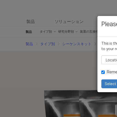
製品
ソリューション
ラーニ
Pleas
製品
タイプ別
概要
タイプ別
研究分野別
研究分野別
装置の互換性別
装置の互換性別
製品
製品
シーケンスキット
シーケンスキット
がん研究製品
がん研究製品
iScan製品
iScan製品
Am
This is t
製品
タイプ別
シーケンスキット
ライブラリ
to your r
マイクロアレイ用キット製品および試薬
マイクロアレイ用キット製品および試薬
微生物学研究製品
微生物学研究製品
iSeq 100製品
iSeq 100製品
Tr
Pleas
臨床研究用製品
臨床研究用製品
創薬ゲノム製品
創薬ゲノム製品
MiSeqの製品
MiSeqの製品
Tr
Reme
インフォマティクス製品
インフォマティクス製品
複雑な疾患の研究製品
複雑な疾患の研究製品
MiSeqの製品
MiSeqの製品
Il
分子生物学用試薬
分子生物学用試薬
アグリゲノム関連製品
アグリゲノム関連製品
MiSeqDx システム製
MiSeqDx シ
In
Select 
グローバルIVD製品
グローバルIVD製品
生殖医学製品
生殖医学製品
NextSeq 500およびN
NextSeq 500
Pi
アクセサリー製品
アクセサリー製品
遺伝性疾患の製品
遺伝性疾患の製品
NovaSeq 6000製品
NovaSeq 60
T
サービスおよびトレーニング製品
サービスおよびトレーニング製品
NovaSeq 6000製品
NovaSeq 60
イ