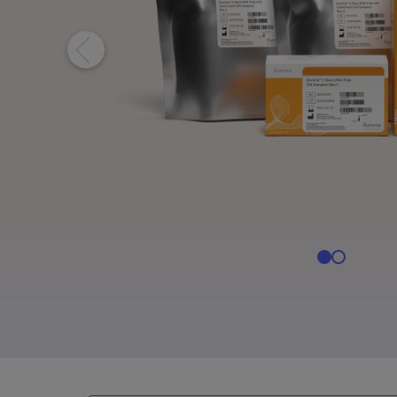
NextSeq 1000 & 20
NextSeq 1000
St
NovaSeq Xシリーズ
NovaSeq X
Il
MiSeq i100製品
MiSeq i100製
Pi