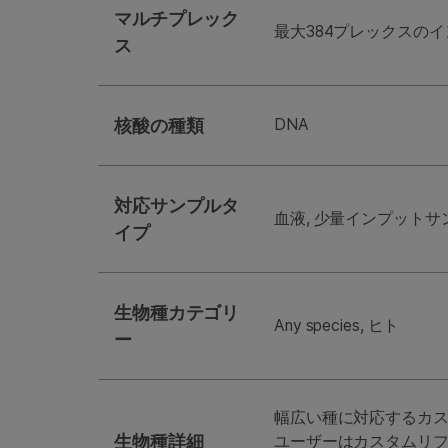
マルチプレック
最大384プレックスの
ス
核酸の種類
DNA
対応サンプルタ
血液, 少量インプットサ
イプ
生物種カテゴリ
Any species, ヒト
ー
幅広い種に対応するカ
生物種詳細
ユーザーはカスタムリフ