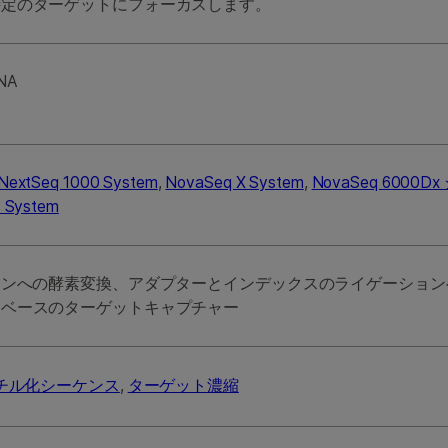
特定のターゲットにフォーカスします。
NA
NextSeq 1000 System
,
NovaSeq X System
,
NovaSeq 600
s System
ミンへの酵素変換、アダプターとインデックスのライゲーション
ンベースのターゲットキャプチャー
チル化シーケンス
,
ターゲット濃縮